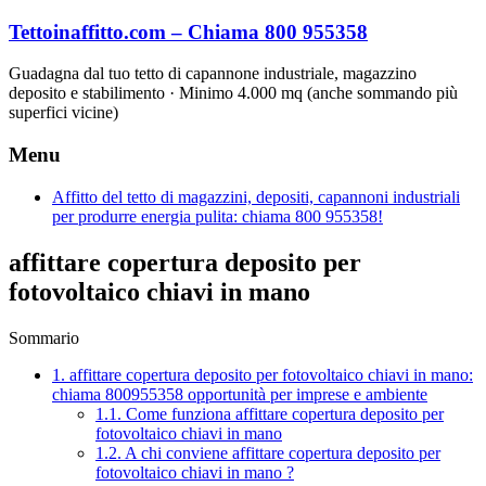
Vai
Tettoinaffitto.com – Chiama 800 955358
al
contenuto
Guadagna dal tuo tetto di capannone industriale, magazzino
deposito e stabilimento · Minimo 4.000 mq (anche sommando più
superfici vicine)
Menu
Affitto del tetto di magazzini, depositi, capannoni industriali
per produrre energia pulita: chiama 800 955358!
affittare copertura deposito per
fotovoltaico chiavi in mano
Sommario
1.
affittare copertura deposito per fotovoltaico chiavi in mano:
chiama 800955358 opportunità per imprese e ambiente
1.1.
Come funziona affittare copertura deposito per
fotovoltaico chiavi in mano
1.2.
A chi conviene affittare copertura deposito per
fotovoltaico chiavi in mano ?