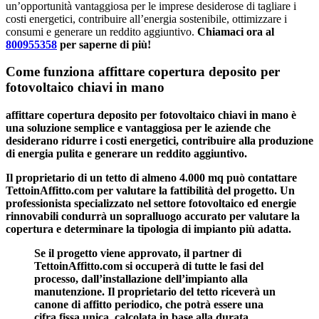
un’opportunità vantaggiosa per le imprese desiderose di tagliare i
costi energetici, contribuire all’energia sostenibile, ottimizzare i
consumi e generare un reddito aggiuntivo.
Chiamaci ora al
800955358
per saperne di più!
Come funziona affittare copertura deposito per
fotovoltaico chiavi in mano
affittare copertura deposito per fotovoltaico chiavi in mano
è
una soluzione semplice e vantaggiosa per le aziende che
desiderano ridurre i costi energetici, contribuire alla produzione
di energia pulita e generare un reddito aggiuntivo.
Il
proprietario di un tetto di almeno 4.000 mq
può contattare
TettoinAffitto.com per valutare la fattibilità del progetto. Un
professionista specializzato nel settore fotovoltaico ed energie
rinnovabili condurrà un sopralluogo accurato per valutare la
copertura e determinare la tipologia di impianto più adatta.
Se il progetto viene approvato, il partner di
TettoinAffitto.com si occuperà di tutte le fasi del
processo, dall’installazione dell’impianto alla
manutenzione. Il proprietario del tetto riceverà un
canone di affitto periodico, che potrà essere una
cifra fissa unica, calcolata in base alla durata