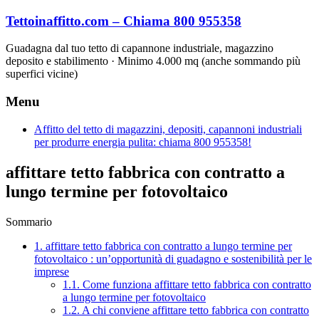
Vai
Tettoinaffitto.com – Chiama 800 955358
al
contenuto
Guadagna dal tuo tetto di capannone industriale, magazzino
deposito e stabilimento · Minimo 4.000 mq (anche sommando più
superfici vicine)
Menu
Affitto del tetto di magazzini, depositi, capannoni industriali
per produrre energia pulita: chiama 800 955358!
affittare tetto fabbrica con contratto a
lungo termine per fotovoltaico
Sommario
1.
affittare tetto fabbrica con contratto a lungo termine per
fotovoltaico : un’opportunità di guadagno e sostenibilità per le
imprese
1.1.
Come funziona affittare tetto fabbrica con contratto
a lungo termine per fotovoltaico
1.2.
A chi conviene affittare tetto fabbrica con contratto