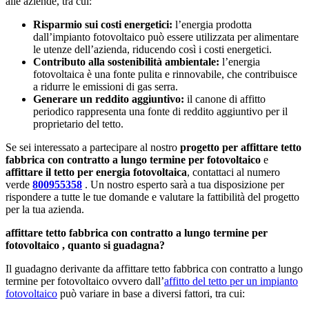
alle aziende, tra cui:
Risparmio sui costi energetici:
l’energia prodotta
dall’impianto fotovoltaico può essere utilizzata per alimentare
le utenze dell’azienda, riducendo così i costi energetici.
Contributo alla sostenibilità ambientale:
l’energia
fotovoltaica è una fonte pulita e rinnovabile, che contribuisce
a ridurre le emissioni di gas serra.
Generare un reddito aggiuntivo:
il canone di affitto
periodico rappresenta una fonte di reddito aggiuntivo per il
proprietario del tetto.
Se sei interessato a partecipare al nostro
progetto per affittare tetto
fabbrica con contratto a lungo termine per fotovoltaico
e
affittare il tetto per energia fotovoltaica
, contattaci al numero
verde
800955358
. Un nostro esperto sarà a tua disposizione per
rispondere a tutte le tue domande e valutare la fattibilità del progetto
per la tua azienda.
affittare tetto fabbrica con contratto a lungo termine per
fotovoltaico , quanto si guadagna?
Il guadagno derivante da affittare tetto fabbrica con contratto a lungo
termine per fotovoltaico ovvero dall’
affitto del tetto per un impianto
fotovoltaico
può variare in base a diversi fattori, tra cui: