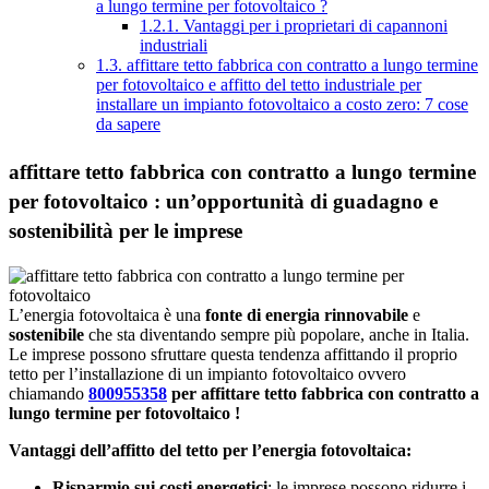
a lungo termine per fotovoltaico ?
1.2.1.
Vantaggi per i proprietari di capannoni
industriali
1.3.
affittare tetto fabbrica con contratto a lungo termine
per fotovoltaico e affitto del tetto industriale per
installare un impianto fotovoltaico a costo zero: 7 cose
da sapere
affittare tetto fabbrica con contratto a lungo termine
per fotovoltaico : un’opportunità di guadagno e
sostenibilità per le imprese
L’energia fotovoltaica è una
fonte di energia rinnovabile
e
sostenibile
che sta diventando sempre più popolare, anche in Italia.
Le imprese possono sfruttare questa tendenza affittando il proprio
tetto per l’installazione di un impianto fotovoltaico ovvero
chiamando
800955358
per affittare tetto fabbrica con contratto a
lungo termine per fotovoltaico !
Vantaggi dell’affitto del tetto per l’energia fotovoltaica:
Risparmio sui costi energetici
: le imprese possono ridurre i