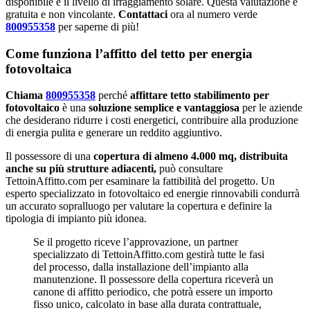
disponibile e il livello di irraggiamento solare. Questa valutazione è
gratuita e non vincolante.
Contattaci
ora al numero verde
800955358
per saperne di più!
Come funziona l’affitto del tetto per energia
fotovoltaica
Chiama
800955358
perché
affittare tetto stabilimento per
fotovoltaico
è una
soluzione semplice e vantaggiosa
per le aziende
che desiderano ridurre i costi energetici, contribuire alla produzione
di energia pulita e generare un reddito aggiuntivo.
Il possessore di una
copertura di almeno 4.000 mq, distribuita
anche su più strutture adiacenti,
può consultare
TettoinAffitto.com per esaminare la fattibilità del progetto. Un
esperto specializzato in fotovoltaico ed energie rinnovabili condurrà
un accurato sopralluogo per valutare la copertura e definire la
tipologia di impianto più idonea.
Se il progetto riceve l’approvazione, un partner
specializzato di TettoinAffitto.com gestirà tutte le fasi
del processo, dalla installazione dell’impianto alla
manutenzione. Il possessore della copertura riceverà un
canone di affitto periodico, che potrà essere un importo
fisso unico, calcolato in base alla durata contrattuale,