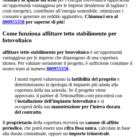
un’opportunità vantaggiosa per le imprese desiderose di tagliare i
costi energetici, contribuire all’energia sostenibile, ottimizzare i
consumi e generare un reddito aggiuntivo.
Chiamaci ora al
800955358
per saperne di più!
Come funziona affittare tetto stabilimento per
fotovoltaico
affittare tetto stabilimento per fotovoltaico
è un’opportunità
vantaggiosa per le imprese che dispongono di una copertura
idonea. Per valutare seriamente il progetto, è sufficiente contattare il
nostro team al numero
800955358
.
I nostri esperti valuteranno la
fattibilità del progetto
e
determineranno la tipologia di impianto più adatta alla
copertura della tua azienda. Se il progetto viene
approvato, il partner di Tettoinaffitto.com procederà con
l’
installazione dell’impianto fotovoltaico
e si
occuperà della sua
manutenzione per l’intera durata
del contratto
.
Il
proprietario
della copertura riceverà un
canone di affitto
periodico
, che potrà essere una
cifra fissa unica
, calcolata in base
alla durata contrattuale, oppure un
importo trimestrale
.