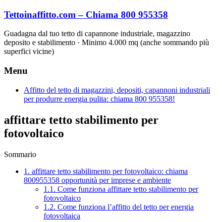
Vai
Tettoinaffitto.com – Chiama 800 955358
al
contenuto
Guadagna dal tuo tetto di capannone industriale, magazzino
deposito e stabilimento · Minimo 4.000 mq (anche sommando più
superfici vicine)
Menu
Affitto del tetto di magazzini, depositi, capannoni industriali
per produrre energia pulita: chiama 800 955358!
affittare tetto stabilimento per
fotovoltaico
Sommario
1.
affittare tetto stabilimento per fotovoltaico: chiama
800955358 opportunità per imprese e ambiente
1.1.
Come funziona affittare tetto stabilimento per
fotovoltaico
1.2.
Come funziona l’affitto del tetto per energia
fotovoltaica