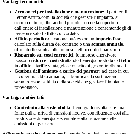
Vantaggi economici:
Zero oneri per installazione e manutenzione:
il partner di
TettoinAffitto.com, la società che gestisce l’impianto, si
occupa di tutto, liberando il proprietario della copertura
dall’onere di installazione e manutenzione e consentendogli di
percepire solo l’affitto concordato.
Affitto periodico:
il canone può essere un
importo fisso
calcolato sulla durata del contratto o una
somma annuale
,
offrendo flessibilità alle imprese nell’accordo finanziario.
Risparmio sui costi energetici:
le imprese energivore
possono
ridurre i costi
sfruttando l’energia prodotta dal
tetto
in affitto
a tariffe vantaggiose rispetto ai gestori tradizionali.
Gestione dell’amianto a carico del partner:
nel caso in cui
la copertura abbia amianto, la bonifica e la sostituzione
saranno responsabilità della società che gestisce l’impianto
fotovoltaico.
Vantaggi ambientali:
Contributo alla sostenibilità:
l’energia fotovoltaica è una
fonte pulita, priva di emissioni nocive, contribuendo così alla
produzione di energia sostenibile e alla riduzione delle
emissioni di gas serra.
Affittare lo spazio sul tetto
per l’energia fotovoltaica rappresenta