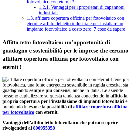
fotovoltaico con eternit ?
1.2.1.
Vantaggi per i proprietari di capannoni
industriali
1.3.
affittare copertura officina per fotovoltaico con
eternit e affitto del tetto industriale per installare un
impianto fotovoltaico a costo zero: 7 cose da sapere
Affitto tetto fotovoltaico: un’opportunità di
guadagno e sostenibilità per le imprese che cercano
affittare copertura officina per fotovoltaico con
eternit !
L’energia
fotovoltaica, una fonte energetica sostenibile in rapida crescita, sta
guadagnando
sempre più consensi
, anche in Italia. Le aziende
possono capitalizzare su questa tendenza concedendo in
affitto la
propria copertura per l’installazione di impianti fotovoltaici
e
prendendo in esame la
possibilità di
affittare copertura officina
per fotovoltaico
con eternit.
Vantaggi dell’affitto tetto fotovoltaico che potrai scoprire
rivolgendoti al
800955358