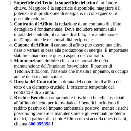
Superficie del Tetto
: la
superficie del tetto
è un fattore
chiave. Maggiore è la superficie disponibile, maggiore è il
potenziale di produzione di energia e, di conseguenza, il
possibile reddito.
Contratto di Affitto
: la redazione di un contratto di affitto
dettagliato è fondamentale. Deve includere termini sulla
durata del contratto, il canone di affitto, la manutenzione
dell’impianto e le responsabilità reciproche.
Canone di Affitto
: il canone di affitto può essere una cifra
fissa o variare in base alla produzione di energia. È importante
stabilire chiaramente questo aspetto nel contratto.
Manutenzione
: definire chi sarà responsabile della
manutenzione dell’impianto fotovoltaico. Il partner di
TettoinAffitto.com, l’azienda che installa l’impianto, si occupa
anche della manutenzione.
Durata del Contratto
: la durata del contratto di affitto del
tetto è un elemento cruciale. L’orizzonte temporale del
contratto è di 25 anni.
Rischi e Benefici
: comprendere i rischi e i benefici associati
all’affitto del tetto per fotovoltaico. I benefici includono il
reddito passivo e l’impatto ambientale positivo, mentre i rischi
possono riguardare la manutenzione e gli eventuali problemi
tecnici, il partner di TettoinAffitto.com si accolla questi rischi,
chiama
800 955358
!