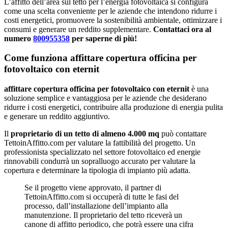
L’affitto dell’area sul tetto per l’energia fotovoltaica si configura
come una scelta conveniente per le aziende che intendono ridurre i
costi energetici, promuovere la sostenibilità ambientale, ottimizzare i
consumi e generare un reddito supplementare.
Contattaci ora al
numero
800955358
per saperne di più!
Come funziona affittare copertura officina per
fotovoltaico con eternit
affittare copertura officina per fotovoltaico con eternit
è una
soluzione semplice e vantaggiosa per le aziende che desiderano
ridurre i costi energetici, contribuire alla produzione di energia pulita
e generare un reddito aggiuntivo.
Il
proprietario di un tetto di almeno 4.000 mq
può contattare
TettoinAffitto.com per valutare la fattibilità del progetto. Un
professionista specializzato nel settore fotovoltaico ed energie
rinnovabili condurrà un sopralluogo accurato per valutare la
copertura e determinare la tipologia di impianto più adatta.
Se il progetto viene approvato, il partner di
TettoinAffitto.com si occuperà di tutte le fasi del
processo, dall’installazione dell’impianto alla
manutenzione. Il proprietario del tetto riceverà un
canone di affitto periodico, che potrà essere una cifra