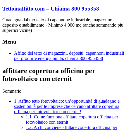
Vai
Tettoinaffitto.com – Chiama 800 955358
al
contenuto
Guadagna dal tuo tetto di capannone industriale, magazzino
deposito e stabilimento · Minimo 4.000 mq (anche sommando più
superfici vicine)
Menu
Affitto del tetto di magazzini, depositi, capannoni industriali
per produrre energia pulita: chiama 800 955358!
affittare copertura officina per
fotovoltaico con eternit
Sommario
1.
Affitto tetto fotovoltaico: un’opportunità di guadagno e
sostenibilità per le imprese che cercano affittare copertura
officina per fotovoltaico con eternit !
1.1.
Come funziona affittare copertura officina per
fotovoltaico con eternit
1.2.
A chi conviene affittare copertura officina per