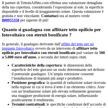
Il partner di TettoinAffitto.com effettua una valutazione dettagliata
della tua copertura, considerando l’esposizione al sole, la superficie
disponibile e il livello di irraggiamento solare. Questa valutazione è
gratuita e non vincolante.
Contattaci
ora al numero verde
800955358
per saperne di più!
Quanto si
guadagna con
affittare tetto opificio per
fotovoltaico con eternit bonificato ?
In generale, il guadagno derivante dall’
affitto del tetto per un
impianto fotovoltaico
ovvero da un intervento di
affittare tetto
opificio per fotovoltaico con eternit bonificato
può variare da
500
a 5.000 euro all’anno
, a seconda dei fattori sopra citati.
Caratteristiche della copertura
: le dimensioni della
superficie del tetto giocano un ruolo determinante nel definire
il potenziale guadagno. Un’ampia estensione consente
l’installazione di impianti più ampi e produttivi.
Posizione geografica
: la quantità di radiazione solare ricevuta
nella regione in cui si trova il tetto è un elemento critico. Aree
con un’irradiazione solare più elevata solitamente generano
una maggiore produzione di energia solare, influenzando
positivamente il rendimento.
Termini contrattuali
: le specifiche condizioni dell’accordo di