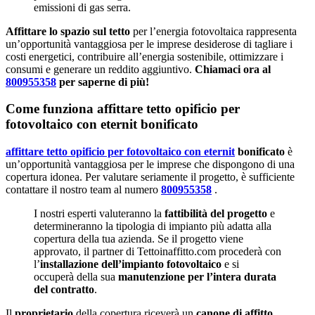
emissioni di gas serra.
Affittare lo spazio sul tetto
per l’energia fotovoltaica rappresenta
un’opportunità vantaggiosa per le imprese desiderose di tagliare i
costi energetici, contribuire all’energia sostenibile, ottimizzare i
consumi e generare un reddito aggiuntivo.
Chiamaci ora al
800955358
per saperne di più!
Come funziona affittare tetto opificio per
fotovoltaico con eternit bonificato
affittare tetto opificio per fotovoltaico con eternit
bonificato
è
un’opportunità vantaggiosa per le imprese che dispongono di una
copertura idonea. Per valutare seriamente il progetto, è sufficiente
contattare il nostro team al numero
800955358
.
I nostri esperti valuteranno la
fattibilità del progetto
e
determineranno la tipologia di impianto più adatta alla
copertura della tua azienda. Se il progetto viene
approvato, il partner di Tettoinaffitto.com procederà con
l’
installazione dell’impianto fotovoltaico
e si
occuperà della sua
manutenzione per l’intera durata
del contratto
.
Il
proprietario
della copertura riceverà un
canone di affitto