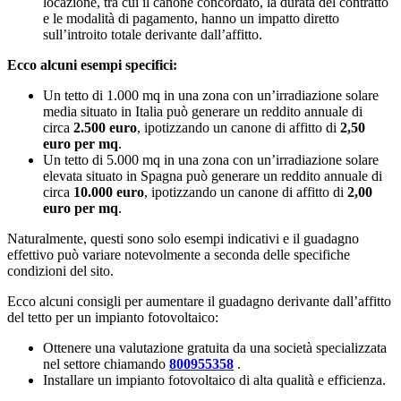
locazione, tra cui il canone concordato, la durata del contratto
e le modalità di pagamento, hanno un impatto diretto
sull’introito totale derivante dall’affitto.
Ecco alcuni esempi specifici:
Un tetto di 1.000 mq in una zona con un’irradiazione solare
media situato in Italia può generare un reddito annuale di
circa
2.500 euro
, ipotizzando un canone di affitto di
2,50
euro per mq
.
Un tetto di 5.000 mq in una zona con un’irradiazione solare
elevata situato in Spagna può generare un reddito annuale di
circa
10.000 euro
, ipotizzando un canone di affitto di
2,00
euro per mq
.
Naturalmente, questi sono solo esempi indicativi e il guadagno
effettivo può variare notevolmente a seconda delle specifiche
condizioni del sito.
Ecco alcuni consigli per aumentare il guadagno derivante dall’affitto
del tetto per un impianto fotovoltaico:
Ottenere una valutazione gratuita da una società specializzata
nel settore chiamando
800955358
.
Installare un impianto fotovoltaico di alta qualità e efficienza.