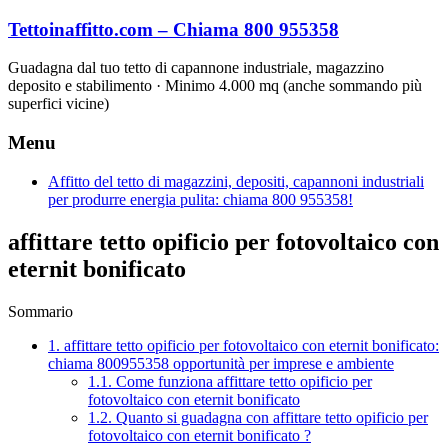
Vai
Tettoinaffitto.com – Chiama 800 955358
al
contenuto
Guadagna dal tuo tetto di capannone industriale, magazzino
deposito e stabilimento · Minimo 4.000 mq (anche sommando più
superfici vicine)
Menu
Affitto del tetto di magazzini, depositi, capannoni industriali
per produrre energia pulita: chiama 800 955358!
affittare tetto opificio per fotovoltaico con
eternit bonificato
Sommario
1.
affittare tetto opificio per fotovoltaico con eternit bonificato:
chiama 800955358 opportunità per imprese e ambiente
1.1.
Come funziona affittare tetto opificio per
fotovoltaico con eternit bonificato
1.2.
Quanto si guadagna con affittare tetto opificio per
fotovoltaico con eternit bonificato ?