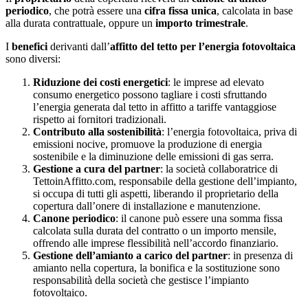
periodico
, che potrà essere una
cifra fissa unica
, calcolata in base
alla durata contrattuale, oppure un
importo trimestrale
.
I
benefici
derivanti dall’
affitto del tetto per l’energia fotovoltaica
sono diversi:
Riduzione dei costi energetici
: le imprese ad elevato
consumo energetico possono tagliare i costi sfruttando
l’energia generata dal tetto in affitto a tariffe vantaggiose
rispetto ai fornitori tradizionali.
Contributo alla sostenibilità
: l’energia fotovoltaica, priva di
emissioni nocive, promuove la produzione di energia
sostenibile e la diminuzione delle emissioni di gas serra.
Gestione a cura del partner
: la società collaboratrice di
TettoinAffitto.com, responsabile della gestione dell’impianto,
si occupa di tutti gli aspetti, liberando il proprietario della
copertura dall’onere di installazione e manutenzione.
Canone periodico
: il canone può essere una somma fissa
calcolata sulla durata del contratto o un importo mensile,
offrendo alle imprese flessibilità nell’accordo finanziario.
Gestione dell’amianto a carico del partner
: in presenza di
amianto nella copertura, la bonifica e la sostituzione sono
responsabilità della società che gestisce l’impianto
fotovoltaico.