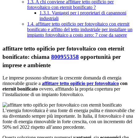
1.3.
A chi conviene affittare tetto opificio per
fotovoltaico con eternit bonificato ?
1.3.1.
Vantaggi per i proprietari di capannoni
industriali
1.4.
affittare tetto opificio per fotovoltaico con eternit
bonificato e affitto del tetto industriale per installare un
impianto fotovoltaico a costo zero: 7 cose da sapere
affittare tetto opificio per fotovoltaico con eternit
bonificato: chiama
800955358
opportunità per
imprese e ambiente
Le imprese possono sfruttare la crescente domanda di energia
rinnovabile grazie a
affittare tetto opificio per fotovoltaico
con
eternit bonificato
ovvero, affittando la propria copertura per
l’installazione di un impianto fotovoltaico.
L’energia fotovoltaica è una fonte di energia pulita e rinnovabile che
sta diventando sempre più importante. In Italia, il fotovoltaico è una
fonte di energia rinnovabile in forte crescita, con un incremento del
50% nel 2022 rispetto all’anno precedente.
Questa soluzione presenta numerosi
vantaggi
, sia
economici
che