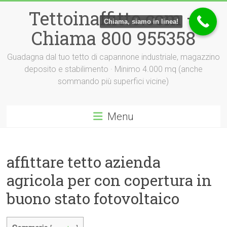
Vai
Tettoinaffitto.com –
al
Chiama, siamo in linea!
contenuto
Chiama 800 955358
Guadagna dal tuo tetto di capannone industriale, magazzino
deposito e stabilimento · Minimo 4.000 mq (anche
sommando più superfici vicine)
Menu
affittare tetto azienda
agricola per con copertura in
buono stato fotovoltaico