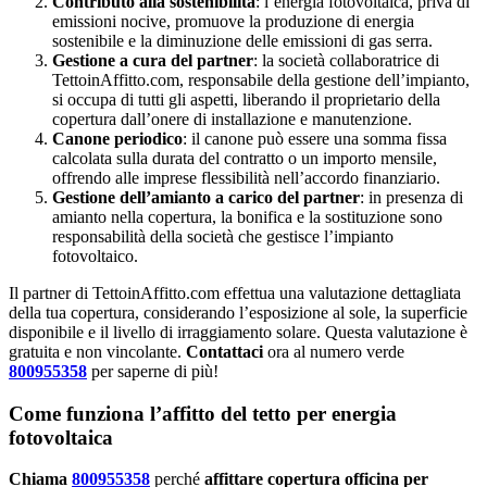
Contributo alla sostenibilità
: l’energia fotovoltaica, priva di
emissioni nocive, promuove la produzione di energia
sostenibile e la diminuzione delle emissioni di gas serra.
Gestione a cura del partner
: la società collaboratrice di
TettoinAffitto.com, responsabile della gestione dell’impianto,
si occupa di tutti gli aspetti, liberando il proprietario della
copertura dall’onere di installazione e manutenzione.
Canone periodico
: il canone può essere una somma fissa
calcolata sulla durata del contratto o un importo mensile,
offrendo alle imprese flessibilità nell’accordo finanziario.
Gestione dell’amianto a carico del partner
: in presenza di
amianto nella copertura, la bonifica e la sostituzione sono
responsabilità della società che gestisce l’impianto
fotovoltaico.
Il partner di TettoinAffitto.com effettua una valutazione dettagliata
della tua copertura, considerando l’esposizione al sole, la superficie
disponibile e il livello di irraggiamento solare. Questa valutazione è
gratuita e non vincolante.
Contattaci
ora al numero verde
800955358
per saperne di più!
Come funziona l’affitto del tetto per energia
fotovoltaica
Chiama
800955358
perché
affittare copertura officina per