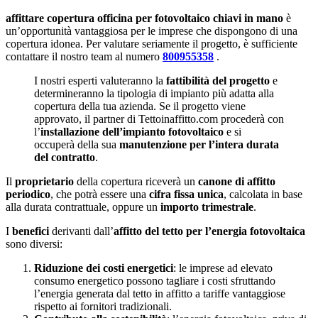
affittare copertura officina per fotovoltaico chiavi in mano
è
un’opportunità vantaggiosa per le imprese che dispongono di una
copertura idonea. Per valutare seriamente il progetto, è sufficiente
contattare il nostro team al numero
800955358
.
I nostri esperti valuteranno la
fattibilità del progetto
e
determineranno la tipologia di impianto più adatta alla
copertura della tua azienda. Se il progetto viene
approvato, il partner di Tettoinaffitto.com procederà con
l’
installazione dell’impianto fotovoltaico
e si
occuperà della sua
manutenzione per l’intera durata
del contratto
.
Il
proprietario
della copertura riceverà un
canone di affitto
periodico
, che potrà essere una
cifra fissa unica
, calcolata in base
alla durata contrattuale, oppure un
importo trimestrale
.
I
benefici
derivanti dall’
affitto del tetto per l’energia fotovoltaica
sono diversi:
Riduzione dei costi energetici
: le imprese ad elevato
consumo energetico possono tagliare i costi sfruttando
l’energia generata dal tetto in affitto a tariffe vantaggiose
rispetto ai fornitori tradizionali.