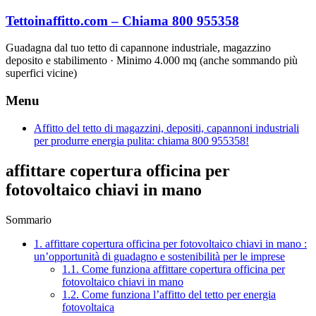
Vai
Tettoinaffitto.com – Chiama 800 955358
al
contenuto
Guadagna dal tuo tetto di capannone industriale, magazzino
deposito e stabilimento · Minimo 4.000 mq (anche sommando più
superfici vicine)
Menu
Affitto del tetto di magazzini, depositi, capannoni industriali
per produrre energia pulita: chiama 800 955358!
affittare copertura officina per
fotovoltaico chiavi in mano
Sommario
1.
affittare copertura officina per fotovoltaico chiavi in mano :
un’opportunità di guadagno e sostenibilità per le imprese
1.1.
Come funziona affittare copertura officina per
fotovoltaico chiavi in mano
1.2.
Come funziona l’affitto del tetto per energia
fotovoltaica