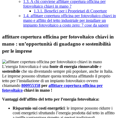
1.3.
A chi conviene affittare copertura officina per
fotovoltaico chiavi in mano ?
1.3.1.
Benefici per i Proprietari di Coperture
1.4.
affittare copertura officina per fotovoltaico chiavi in
mano e affitto del tetto industriale per installare un
impianto fotovoltaico a costo zero: 7 cose da sapere
affittare copertura officina per fotovoltaico chiavi in
mano : un’opportunità di guadagno e sostenibilità
per le imprese
L’energia fotovoltaica è una
fonte di energia rinnovabile
e
sostenibile
che sta diventando sempre più popolare, anche in Italia.
Le imprese possono sfruttare questa tendenza affittando il proprio
tetto per l’installazione di un impianto fotovoltaico ovvero
chiamando
800955358
per
affittare copertura officina per
fotovoltaico
chiavi in mano !
Vantaggi dell’affitto del tetto per l’energia fotovoltaica:
Risparmio sui costi energetici
: le imprese possono ridurre i
costi energetici sfruttando l’energia prodotta dal tetto in affitto
a tariffe vantaggiose rispetto ai gestori tradizionali.