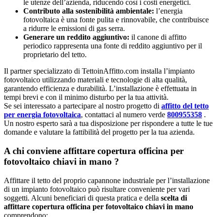
le utenze dell’azienda, riducendo così i costi energetici.
Contributo alla sostenibilità ambientale:
l’energia
fotovoltaica è una fonte pulita e rinnovabile, che contribuisce
a ridurre le emissioni di gas serra.
Generare un reddito aggiuntivo:
il canone di affitto
periodico rappresenta una fonte di reddito aggiuntivo per il
proprietario del tetto.
Il partner specializzato di TettoinAffitto.com installa l’impianto
fotovoltaico utilizzando materiali e tecnologie di alta qualità,
garantendo efficienza e durabilità. L’installazione è effettuata in
tempi brevi e con il minimo disturbo per la tua attività.
Se sei interessato a partecipare al nostro progetto di
affitto del tetto
per energia fotovoltaica
, contattaci al numero verde
800955358
.
Un nostro esperto sarà a tua disposizione per rispondere a tutte le tue
domande e valutare la fattibilità del progetto per la tua azienda.
A chi conviene affittare copertura officina per
fotovoltaico chiavi in mano ?
Affittare il tetto del proprio capannone industriale per l’installazione
di un impianto fotovoltaico può risultare conveniente per vari
soggetti. Alcuni beneficiari di questa pratica e della
scelta di
affittare copertura officina per fotovoltaico chiavi in mano
comprendono: