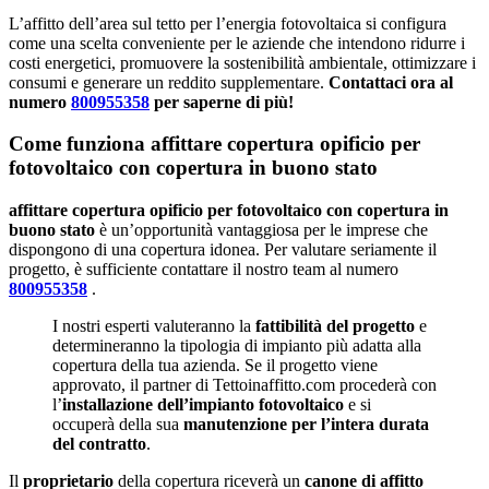
L’affitto dell’area sul tetto per l’energia fotovoltaica si configura
come una scelta conveniente per le aziende che intendono ridurre i
costi energetici, promuovere la sostenibilità ambientale, ottimizzare i
consumi e generare un reddito supplementare.
Contattaci ora al
numero
800955358
per saperne di più!
Come funziona affittare copertura opificio per
fotovoltaico con copertura in buono stato
affittare copertura opificio per fotovoltaico con copertura in
buono stato
è un’opportunità vantaggiosa per le imprese che
dispongono di una copertura idonea. Per valutare seriamente il
progetto, è sufficiente contattare il nostro team al numero
800955358
.
I nostri esperti valuteranno la
fattibilità del progetto
e
determineranno la tipologia di impianto più adatta alla
copertura della tua azienda. Se il progetto viene
approvato, il partner di Tettoinaffitto.com procederà con
l’
installazione dell’impianto fotovoltaico
e si
occuperà della sua
manutenzione per l’intera durata
del contratto
.
Il
proprietario
della copertura riceverà un
canone di affitto