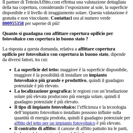
Il partner di TettoinAffitto.com effettua una valutazione dettagliata
della tua copertura, considerando l’esposizione al sole, la superficie
disponibile e il livello di irraggiamento solare. Questa valutazione è
gratuita e non vincolante.
Contattaci
ora al numero verde
800955358
per saperne di più!
Quanto si guadagna con affittare copertura opificio per
fotovoltaico con copertura in buono stato ?
La risposta a questa domanda, relativa a
affittare copertura
opificio per fotovoltaico con copertura in buono stato
, dipende
da diversi fattori, tra cui:
La superficie del tetto:
maggiore è la superficie disponibile,
maggiore è la possibilità di installare un
impianto
fotovoltaico più grande e produttivo
, quindi il guadagno
potenziale è più elevato.
La localizzazione geografica:
le regioni con un’irradiazione
solare più elevata producono più energia solare, quindi il
guadagno potenziale è più elevato.
Il tipo di impianto fotovoltaico:
l’efficienza e la tecnologia
dell’impianto fotovoltaico installato possono influire sulla
quantità di energia prodotta, quindi il guadagno potenziale per
affitto del tetto per un impianto fotovoltaico
è più elevato.
Il contratto di affitto:
il canone di affitto pattuito tra le parti,