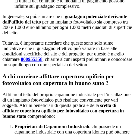
la durata del contratto e le modalità di pagamento possono
influire sul guadagno complessivo.
In generale, si può stimare che il
guadagno potenziale derivante
dall’affitto del tetto
per un impianto fotovoltaico sia compreso tra
200 e 1.000 euro all’anno per ogni 1.000 metri quadrati di superficie
del tetto.
Tuttavia, è importante ricordare che queste sono solo stime
indicative e che il guadagno effettivo può variare in base alle
condizioni specifiche del sito e del progetto, per questo è meglio
chiamare
800955358
, chiarire alcuni aspetti preliminari e concordare
un sopralluogo con uno specialista del settore.
A chi conviene affittare copertura opificio per
fotovoltaico con copertura in buono stato ?
Affittare il tetto del proprio capannone industriale per l’installazione
di un impianto fotovoltaico può risultare conveniente per vari
soggetti. Alcuni beneficiari di questa pratica e della
scelta di
affittare copertura opificio per fotovoltaico con copertura in
buono stato
comprendono:
Proprietari di Capannoni Industriali
: chi possiede un
capannone industriale con una copertura idonea può ottenere