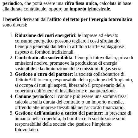
periodico
, che potrà essere una
cifra fissa unica
, calcolata in base
alla durata contrattuale, oppure un
importo trimestrale
.
I
benefici
derivanti dall’
affitto del tetto per l’energia fotovoltaica
sono diversi:
Riduzione dei costi energetici
: le imprese ad elevato
consumo energetico possono tagliare i costi sfruttando
l’energia generata dal tetto in affitto a tariffe vantaggiose
rispetto ai fornitori tradizionali.
Contributo alla sostenibilità
: l’energia fotovoltaica, priva di
emissioni nocive, promuove la produzione di energia
sostenibile e la diminuzione delle emissioni di gas serra.
Gestione a cura del partner
: la società collaboratrice di
TettoinAffitto.com, responsabile della gestione dell’impianto,
si occupa di tutti gli aspetti, liberando il proprietario della
copertura dall’onere di installazione e manutenzione.
Canone periodico
: il canone può essere una somma fissa
calcolata sulla durata del contratto o un importo mensile,
offrendo alle imprese flessibilità nell’accordo finanziario.
Gestione dell’amianto a carico del partner
: in presenza di
amianto nella copertura, la bonifica e la sostituzione sono
responsabilità della società che gestisce l’impianto
fotovoltaico.