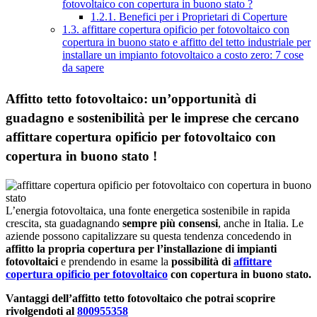
fotovoltaico con copertura in buono stato ?
1.2.1.
Benefici per i Proprietari di Coperture
1.3.
affittare copertura opificio per fotovoltaico con
copertura in buono stato e affitto del tetto industriale per
installare un impianto fotovoltaico a costo zero: 7 cose
da sapere
Affitto tetto fotovoltaico: un’opportunità di
guadagno e sostenibilità per le imprese che cercano
affittare copertura opificio per fotovoltaico con
copertura in buono stato !
L’energia fotovoltaica, una fonte energetica sostenibile in rapida
crescita, sta guadagnando
sempre più consensi
, anche in Italia. Le
aziende possono capitalizzare su questa tendenza concedendo in
affitto la propria copertura per l’installazione di impianti
fotovoltaici
e prendendo in esame la
possibilità di
affittare
copertura opificio per fotovoltaico
con copertura in buono stato.
Vantaggi dell’affitto tetto fotovoltaico che potrai scoprire
rivolgendoti al
800955358