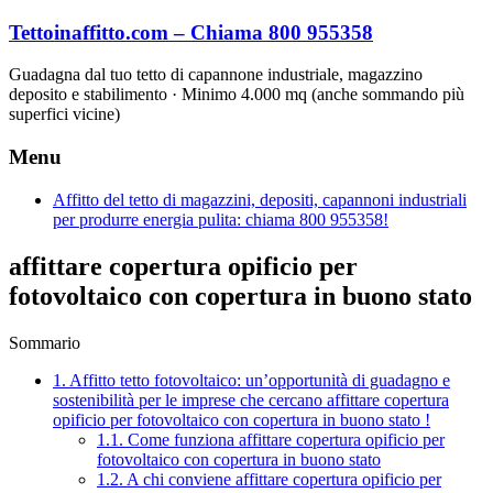
Vai
Tettoinaffitto.com – Chiama 800 955358
al
contenuto
Guadagna dal tuo tetto di capannone industriale, magazzino
deposito e stabilimento · Minimo 4.000 mq (anche sommando più
superfici vicine)
Menu
Affitto del tetto di magazzini, depositi, capannoni industriali
per produrre energia pulita: chiama 800 955358!
affittare copertura opificio per
fotovoltaico con copertura in buono stato
Sommario
1.
Affitto tetto fotovoltaico: un’opportunità di guadagno e
sostenibilità per le imprese che cercano affittare copertura
opificio per fotovoltaico con copertura in buono stato !
1.1.
Come funziona affittare copertura opificio per
fotovoltaico con copertura in buono stato
1.2.
A chi conviene affittare copertura opificio per