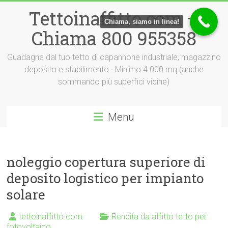
Vai
Tettoinaffitto.com –
al
Chiama, siamo in linea!
contenuto
Chiama 800 955358
Guadagna dal tuo tetto di capannone industriale, magazzino
deposito e stabilimento · Minimo 4.000 mq (anche
sommando più superfici vicine)
Menu
noleggio copertura superiore di
deposito logistico per impianto
solare
tettoinaffitto.com
Rendita da affitto tetto per
fotovoltaico