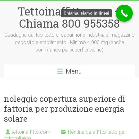
Vai
Tettoinaffitto.com –
al
Chiama, siamo in linea!
contenuto
Chiama 800 955358
Guadagna dal tuo tetto di capannone industriale, magazzino
deposito e stabilimento · Minimo 4.000 mq (anche
sommando più superfici vicine)
Menu
noleggio copertura superiore di
fattoria per produzione energia
solare
tettoinaffitto.com
Rendita da affitto tetto per
fotovoltaico