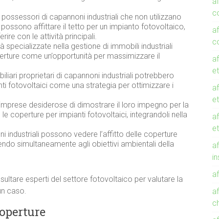
af
c
 possessori di capannoni industriali che non utilizzano
ossono affittare il tetto per un impianto fotovoltaico,
af
re con le attività principali.
c
tà specializzate nella gestione di immobili industriali
perture come un’opportunità per massimizzare il
af
et
obiliari proprietari di capannoni industriali potrebbero
anti fotovoltaici come una strategia per ottimizzare i
af
et
e imprese desiderose di dimostrare il loro impegno per la
le coperture per impianti fotovoltaici, integrandoli nella
af
e
oni industriali possono vedere l’affitto delle coperture
endo simultaneamente agli obiettivi ambientali della
af
in
af
sultare esperti del settore fotovoltaico per valutare la
cun caso.
af
c
Coperture