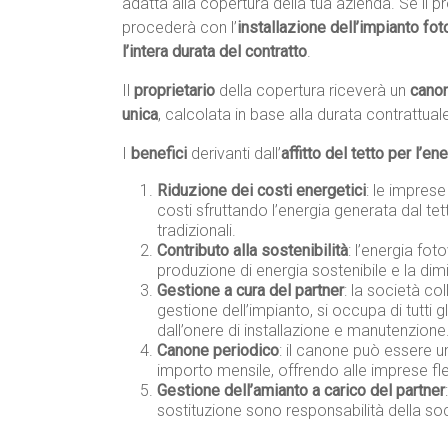
adatta alla copertura della tua azienda. Se il p
procederà con l’
installazione dell’impianto fot
l’intera durata del contratto
.
Il
proprietario
della copertura riceverà un
canon
unica
, calcolata in base alla durata contrattua
I
benefici
derivanti dall’
affitto del tetto per l’en
Riduzione dei costi energetici
: le impres
costi sfruttando l’energia generata dal tetto
tradizionali.
Contributo alla sostenibilità
: l’energia fo
produzione di energia sostenibile e la dim
Gestione a cura del partner
: la società co
gestione dell’impianto, si occupa di tutti gl
dall’onere di installazione e manutenzione
Canone periodico
: il canone può essere u
importo mensile, offrendo alle imprese fles
Gestione dell’amianto a carico del partner
sostituzione sono responsabilità della soc