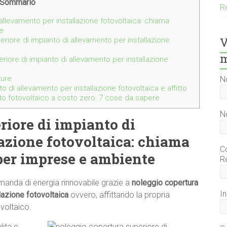
Sommario
Re
allevamento per installazione fotovoltaica: chiama
e
V
iore di impianto di allevamento per installazione
m
iore di impianto di allevamento per installazione
ture
N
 di allevamento per installazione fotovoltaica e affitto
anto fotovoltaico a costo zero: 7 cose da sapere
N
riore di impianto di
azione fotovoltaica: chiama
C
per imprese e ambiente
R
anda di energia rinnovabile grazie a
noleggio copertura
I
lazione fotovoltaica
ovvero, affittando la propria
ovoltaico.
lita e