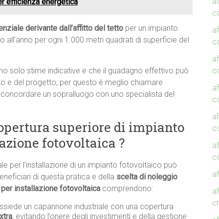
a
r efficienza energetica
c
ziale derivante dall’affitto del tetto
per un impianto
a
all’anno per ogni 1.000 metri quadrati di superficie del
c
a
co
no solo stime indicative e che il guadagno effettivo può
sito e del progetto, per questo è meglio chiamare
a
i e concordare un sopralluogo con uno specialista del
co
a
opertura superiore di impianto
c
azione fotovoltaica ?
a
co
ale per l’installazione di un impianto fotovoltaico può
af
eneficiari di questa pratica e della
scelta di noleggio
per installazione fotovoltaica
comprendono:
af
c
ossiede un capannone industriale con una copertura
xtra
, evitando l’onere degli investimenti e della gestione