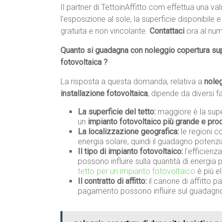
Il partner di TettoinAffitto.com effettua una v
l’esposizione al sole, la superficie disponibile 
gratuita e non vincolante.
Contattaci
ora al nu
Quanto si guadagna con noleggio copertura supe
fotovoltaica ?
La risposta a questa domanda, relativa a
noleg
installazione fotovoltaica
, dipende da diversi fat
La superficie del tetto:
maggiore è la superf
un
impianto fotovoltaico più grande e pro
La localizzazione geografica:
le regioni c
energia solare, quindi il guadagno potenzi
Il tipo di impianto fotovoltaico:
l’efficienz
possono influire sulla quantità di energia
tetto per un impianto fotovoltaico
è più e
Il contratto di affitto:
il canone di affitto pa
pagamento possono influire sul guadagn