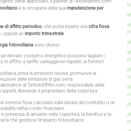
rogetto viene approvato, il partner di Tettoinaffitto.com
co
ovoltaico
e si occuperà della sua
manutenzione per
af
af
e di affitto periodico
, che potrà essere una
cifra fissa
c
le, oppure un
importo trimestrale
.
af
ergia fotovoltaica
sono diversi:
af
e ad elevato consumo energetico possono tagliare i
c
 in affitto a tariffe vantaggiose rispetto ai fornitori
af
tovoltaica, priva di emissioni nocive, promuove la
c
inuzione delle emissioni di gas serra.
llaboratrice di TettoinAffitto.com, responsabile della
af
i aspetti, liberando il proprietario della copertura
c
.
na somma fissa calcolata sulla durata del contratto o un
af
sibilità nell’accordo finanziario.
: in presenza di amianto nella copertura, la bonifica e la
af
ietà che gestisce l’impianto fotovoltaico.
c