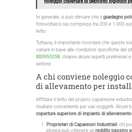
noleggio copertura di deposito logistico pe
In generale, si può stimare che il
guadagno poten
fotovoltaico sia compreso tra 200 e 1.000 euro 
tetto.
Tuttavia, è importante ricordare che queste so
variare in base alle condizioni specifiche del 
800955358
, chiarire alcuni aspetti preliminar
settore.
A chi conviene noleggio c
di allevamento per install
Affittare il tetto del proprio capannone industri
risultare conveniente per vari soggetti. Alcuni b
copertura superiore di impianto di allevamento 
Proprietari di Capannoni Industriali
: chi p
idonea può ottenere un
reddito passivo e