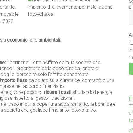
S
ai
ortante.
innovabile
el 2022
A
 sia
economici
che
ambientali
.
i
ri
ne:
il partner di TettoinAffitto.com, la società che
erando il proprietario della copertura dall’onere di
ogli di percepire solo l’affitto concordato.
importo fisso
calcolato sulla durata del contratto o una
 imprese nell’accordo finanziario.
 energivore possono
ridurre i costi
sfruttando l’energia
giose rispetto ai gestori tradizionali.
nel caso in cui la copertura abbia amianto, la bonifica e
la società che gestisce l’impianto fotovoltaico.
af
f
af