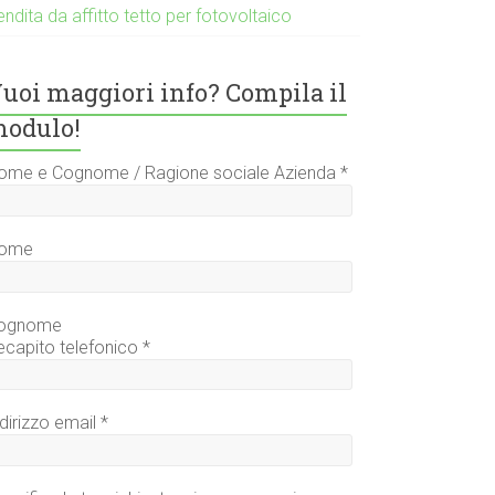
ndita da affitto tetto per fotovoltaico
uoi maggiori info? Compila il
odulo!
ome e Cognome / Ragione sociale Azienda
*
ome
ognome
ecapito telefonico
*
ndirizzo email
*