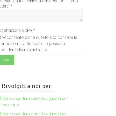
pecifica la tua richiesta e in cosa possiamo
utarti:
*
ccettazione GDPR
*
Acconsento a che questo sito conservi le
nformazioni inviate così che possano
spondere alla mia richiesta.
Invia
Rivolgiti a noi per:
fittare copertura azienda agricola per
otovoltaico
fittare copertura azienda agricola per