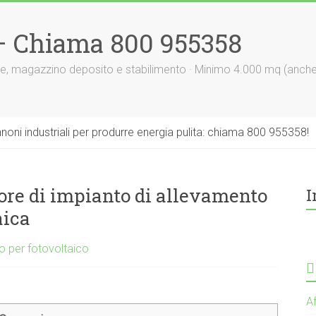
 – Chiama 800 955358
le, magazzino deposito e stabilimento · Minimo 4.000 mq (anch
nnoni industriali per produrre energia pulita: chiama 800 955358!
ore di impianto di allevamento
I
aica
to per fotovoltaico
Af