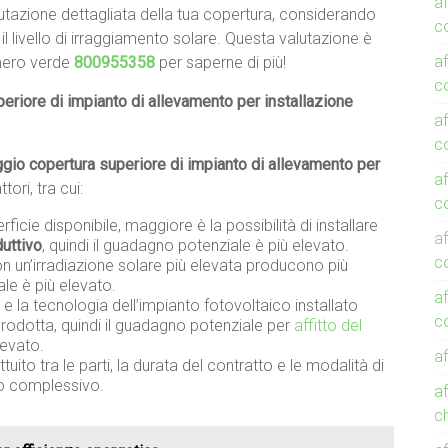
af
alutazione dettagliata della tua copertura, considerando
c
e il livello di irraggiamento solare. Questa valutazione è
af
mero verde
800955358
per saperne di più!
c
riore di impianto di allevamento per installazione
af
co
gio copertura superiore di impianto di allevamento per
af
tori, tra cui:
co
icie disponibile, maggiore è la possibilità di installare
af
duttivo
, quindi il guadagno potenziale è più elevato.
c
on un’irradiazione solare più elevata producono più
ale è più elevato.
af
a e la tecnologia dell’impianto fotovoltaico installato
co
 prodotta, quindi il guadagno potenziale per
affitto del
levato.
a
ttuito tra le parti, la durata del contratto e le modalità di
o complessivo.
a
c