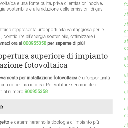
voltaica è una fonte pulita, priva di emissioni nocive,
f
ia sostenibile e alla riduzione delle emissioni di gas
af
af
ltaica rappresenta un’opportunità vantaggiosa per le
c
 contribuire all’energia sostenibile, ottimizzare i
af
amaci ora al
800955358
per saperne di più!
c
pertura superiore di impianto
af
azione fotovoltaica
c
af
evamento per installazione fotovoltaica
è un’opportunità
co
una copertura idonea. Per valutare seriamente il
eam al numero
800955358
.
af
co
re
af
c
ogetto
e determineranno la tipologia di impianto più
af