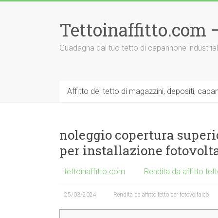
Vai
al
Tettoinaffitto.com
contenuto
Guadagna dal tuo tetto di capannone industria
Affitto del tetto di magazzini, depositi, capa
noleggio copertura superi
per installazione fotovolt
tettoinaffitto.com
Rendita da affitto tet
25/03/2024
Rendita da affitto tetto per fotovoltaico