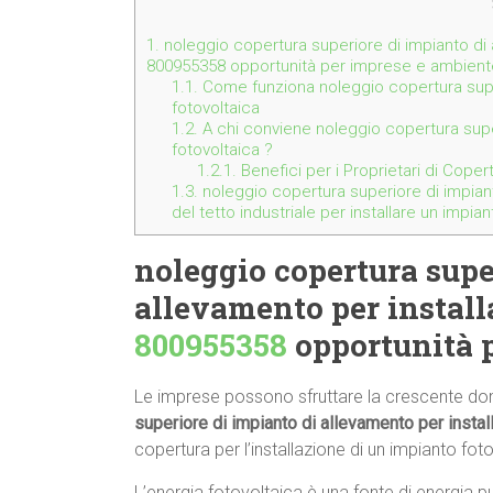
1.
noleggio copertura superiore di impianto di 
800955358 opportunità per imprese e ambient
1.1.
Come funziona noleggio copertura super
fotovoltaica
1.2.
A chi conviene noleggio copertura super
fotovoltaica ?
1.2.1.
Benefici per i Proprietari di Coper
1.3.
noleggio copertura superiore di impianto
del tetto industriale per installare un impi
noleggio copertura supe
allevamento per install
800955358
opportunità 
Le imprese possono sfruttare la crescente dom
superiore di impianto di allevamento per instal
copertura per l’installazione di un impianto fot
L’energia fotovoltaica è una fonte di energia pu