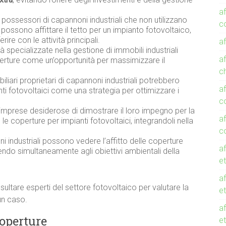
a
 possessori di capannoni industriali che non utilizzano
co
ossono affittare il tetto per un impianto fotovoltaico,
re con le attività principali.
af
tà specializzate nella gestione di immobili industriali
af
perture come un’opportunità per massimizzare il
c
obiliari proprietari di capannoni industriali potrebbero
af
anti fotovoltaici come una strategia per ottimizzare i
c
e imprese desiderose di dimostrare il loro impegno per la
af
le coperture per impianti fotovoltaici, integrandoli nella
c
oni industriali possono vedere l’affitto delle coperture
af
endo simultaneamente agli obiettivi ambientali della
et
af
sultare esperti del settore fotovoltaico per valutare la
et
cun caso.
af
Coperture
e