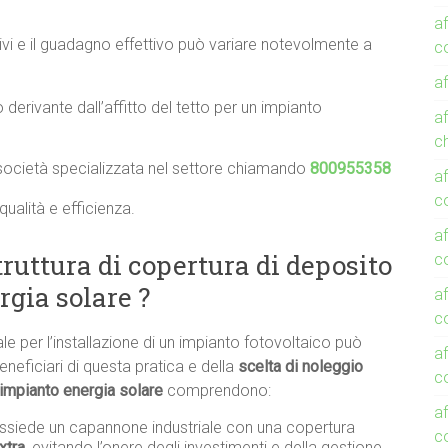
af
vi e il guadagno effettivo può variare notevolmente a
co
a
derivante dall’affitto del tetto per un impianto
a
c
 società specializzata nel settore chiamando
800955358
a
c
qualità e efficienza.
a
ruttura di copertura di deposito
c
rgia solare ?
a
co
ale per l’installazione di un impianto fotovoltaico può
a
eneficiari di questa pratica e della
scelta di noleggio
co
 impianto energia solare
comprendono:
a
ossiede un capannone industriale con una copertura
c
xtra
, evitando l’onere degli investimenti e della gestione