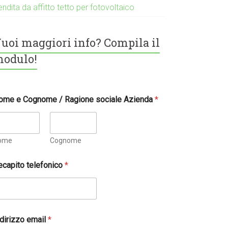
ndita da affitto tetto per fotovoltaico
uoi maggiori info? Compila il
odulo!
ome e Cognome / Ragione sociale Azienda
*
ome
Cognome
ecapito telefonico
*
ndirizzo email
*