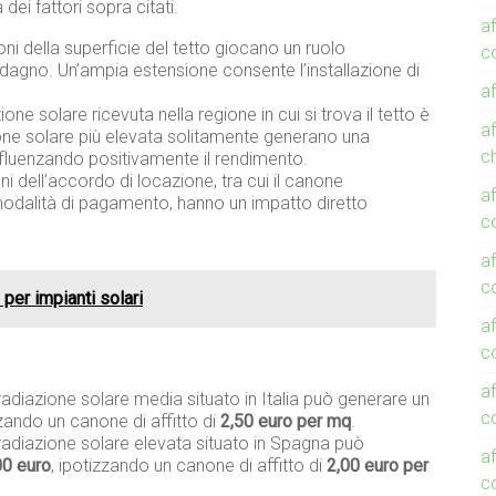
dei fattori sopra citati.
af
oni della superficie del tetto giocano un ruolo
c
adagno. Un’ampia estensione consente l’installazione di
af
zione solare ricevuta nella regione in cui si trova il tetto è
af
ione solare più elevata solitamente generano una
c
nfluenzando positivamente il rendimento.
ni dell’accordo di locazione, tra cui il canone
af
modalità di pagamento, hanno un impatto diretto
c
af
c
 per impianti solari
af
co
af
radiazione solare media situato in Italia può generare un
co
zzando un canone di affitto di
2,50 euro per mq
.
rradiazione solare elevata situato in Spagna può
af
00 euro
, ipotizzando un canone di affitto di
2,00 euro per
c