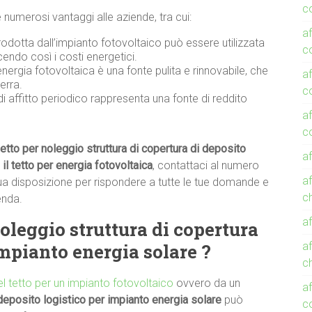
co
e numerosi vantaggi alle aziende, tra cui:
af
rodotta dall’impianto fotovoltaico può essere utilizzata
co
cendo così i costi energetici.
energia fotovoltaica è una fonte pulita e rinnovabile, che
af
erra.
c
di affitto periodico rappresenta una fonte di reddito
af
co
etto per noleggio struttura di copertura di deposito
af
e il tetto per energia fotovoltaica
, contattaci al numero
af
ua disposizione per rispondere a tutte le tue domande e
c
ienda.
af
oleggio struttura di copertura
impianto energia solare ?
af
c
del tetto per un impianto fotovoltaico
ovvero da un
af
 deposito logistico per impianto energia solare
può
c