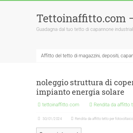
Vai
al
Tettoinaffitto.com
contenuto
Guadagna dal tuo tetto di capannone industria
Affitto del tetto di magazzini, depositi, capa
noleggio struttura di coper
impianto energia solare
tettoinaffitto.com
Rendita da affitto 
30/01/2024
Rendita da affitto tetto per fotovoltaico