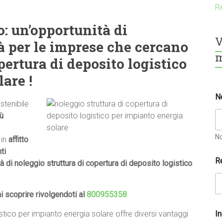
Re
o: un’opportunità di
V
à per le imprese che cercano
m
pertura di deposito logistico
are !
N
stenibile
ù
N
 in
affitto
ti
R
tà di noleggio struttura di copertura di deposito logistico
ai scoprire rivolgendoti al
800955358
I
stico per impianto energia solare offre diversi vantaggi