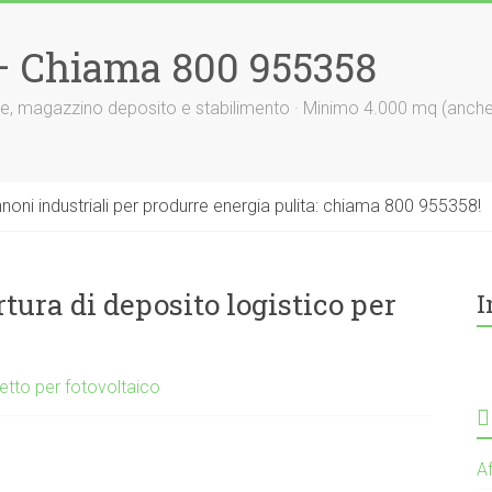
 – Chiama 800 955358
le, magazzino deposito e stabilimento · Minimo 4.000 mq (anch
nnoni industriali per produrre energia pulita: chiama 800 955358!
tura di deposito logistico per
I
tetto per fotovoltaico
Af