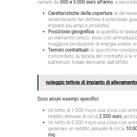
variare da
500 a 5.000 euro all’anno
, a seconda 
Caratteristiche della copertura
: le dimensi
determinante nel definire il potenziale gu
impianti più ampi e produttivi.
Posizione geografica
: la quantità di radia
un elemento critico. Aree con un’irradiaz
maggiore produzione di energia solare, i
Termini contrattuali
: le specifiche condizio
concordato, la durata del contratto e le 
sull’introito totale derivante dall’affitto.
noleggio tettoie di impianto di allevamento
Ecco alcuni esempi specifici:
Un tetto di 1.000 mq in una zona con un’ir
reddito annuale di circa
2.500 euro
, ipoti
Un tetto di 5.000 mq in una zona con un’i
generare un reddito annuale di circa
10.0
mq
.