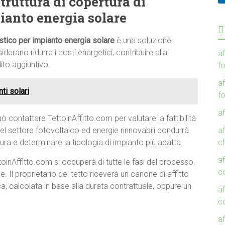
ruttura di copertura di
pianto energia solare
istico per impianto energia solare
è una soluzione
erano ridurre i costi energetici, contribuire alla
af
ito aggiuntivo.
f
af
ti solari
f
af
ò contattare TettoinAffitto.com per valutare la fattibilità
el settore fotovoltaico ed energie rinnovabili condurrà
af
ra e determinare la tipologia di impianto più adatta.
c
af
ttoinAffitto.com si occuperà di tutte le fasi del processo,
c
e. Il proprietario del tetto riceverà un canone di affitto
ca, calcolata in base alla durata contrattuale, oppure un
af
c
af