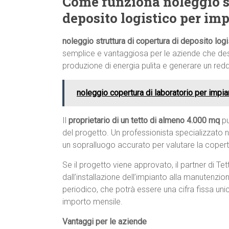
Come funziona noleggio st
deposito logistico per im
noleggio struttura di copertura di deposito log
semplice e vantaggiosa per le aziende che desid
produzione di energia pulita e generare un redd
noleggio copertura di laboratorio per impian
Il
proprietario di un tetto di almeno 4.000 mq
pu
del progetto. Un professionista specializzato n
un sopralluogo accurato per valutare la copertu
Se il progetto viene approvato, il partner di Te
dall’installazione dell’impianto alla manutenzion
periodico, che potrà essere una cifra fissa uni
importo mensile.
Vantaggi per le aziende