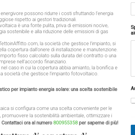
energivore possono ridurre i costi sfruttando l’energia
ggiose rispetto ai gestori tradizionali.
voltaica è una fonte pulita, priva di emissioni nocive,
Sp
ia sostenibile e alla riduzione delle emissioni di gas
ai
 TettoinAffitto.com, la società che gestisce l’impianto, si
della copertura dall’onere di installazione e manutenzione.
mporto fisso calcolato sulla durata del contratto o una
imprese nell’accordo finanziario.
nel caso in cui la copertura abbia amianto, la bonifica e
la società che gestisce l’impianto fotovoltaico.
A
istico per impianto energia solare: una scelta sostenibile
voltaica si configura come una scelta conveniente per le
, promuovere la sostenibilità ambientale, ottimizzare i
.
Contattaci ora al numero
800955358
per saperne di più!