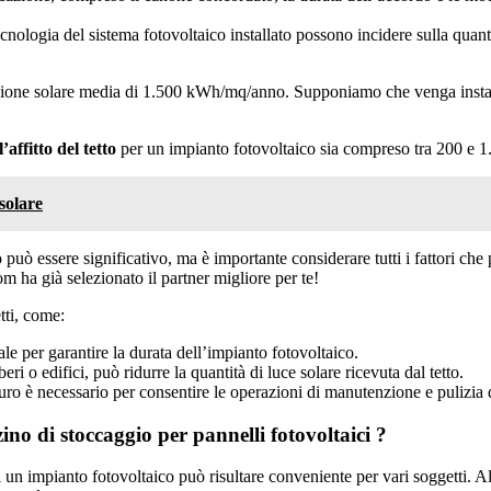
tecnologia del sistema fotovoltaico installato possono incidere sulla quan
azione solare media di 1.500 kWh/mq/anno. Supponiamo che venga instal
affitto del tetto
per un impianto fotovoltaico sia compreso tra 200 e 1.0
solare
o può essere significativo, ma è importante considerare tutti i fattori ch
om ha già selezionato il partner migliore per te!
tti, come:
le per garantire la durata dell’impianto fotovoltaico.
ri o edifici, può ridurre la quantità di luce solare ricevuta dal tetto.
uro è necessario per consentire le operazioni di manutenzione e pulizia 
ino di stoccaggio per pannelli fotovoltaici ?
di un impianto fotovoltaico può risultare conveniente per vari soggetti. A