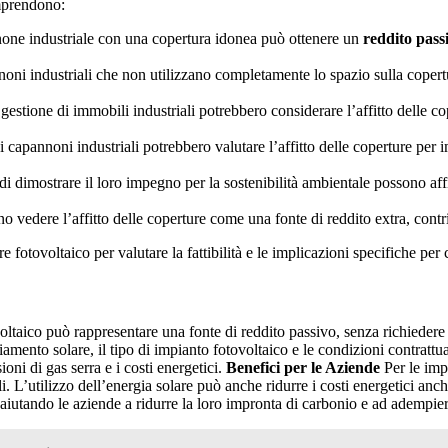
prendono:
none industriale con una copertura idonea può ottenere un
reddito pass
noni industriali che non utilizzano completamente lo spazio sulla copertu
la gestione di immobili industriali potrebbero considerare l’affitto dell
 di capannoni industriali potrebbero valutare l’affitto delle coperture per
di dimostrare il loro impegno per la sostenibilità ambientale possono affit
ono vedere l’affitto delle coperture come una fonte di reddito extra, con
e fotovoltaico per valutare la fattibilità e le implicazioni specifiche per
ovoltaico può rappresentare una fonte di reddito passivo, senza richieder
amento solare, il tipo di impianto fotovoltaico e le condizioni contrattuali
ni di gas serra e i costi energetici.
Benefici per le Aziende
Per le impr
li. L’utilizzo dell’energia solare può anche ridurre i costi energetici 
, aiutando le aziende a ridurre la loro impronta di carbonio e ad adempier