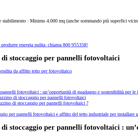
 e stabilimento · Minimo 4.000 mq (anche sommando più superfici vicin
per produrre energia pulita: chiama 800 955358!
di stoccaggio per pannelli fotovoltaici
endita da affitto tetto per fotovoltaico
annelli fotovoltaici : un’opportunità di guadagno e sostenibilità per le
zino di stoccaggio per pannelli fotovoltaici
zino di stoccaggio per pannelli fotovoltaici ?
o per pannelli fotovoltaici e affitto del tetto industriale per installare
di stoccaggio per pannelli fotovoltaici : un