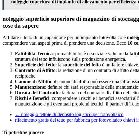
noleggio copertura di impianto di allevamento per efficienza 
noleggio superficie superiore di magazzino di stoccaggio
cose da sapere
Affittare il tetto di un capannone per un impianto fotovoltaico e
noleg
comprendere vari aspetti prima di prendere una decisione. Ecco
10 co
Fattibilità Tecnica
: prima di tutto, è essenziale valutare la
fatti
struttura del tetto influiscono sulla produzione energetica.
Superficie del Tetto
: la
superficie del tetto
è un fattore chiave.
Contratto di Affitto
: la redazione di un contratto di affitto de
reciproche.
Canone di Affitto
: il canone di affitto può essere una cifra fis
Manutenzione
: definire chi sarà responsabile della manutenzio
Durata del Contratto
: la durata del contratto di affitto del te
Rischi e Benefici
: comprendere i rischi e i benefici associati al
manutenzione e gli eventuali problemi tecnici, il partner di Tett
←
noleggio tettoie di deposito logistico per fotovoltaico
rifacimento gratis del tetto per fabbrica per fotovoltaico chiavi
Ti potrebbe piacere