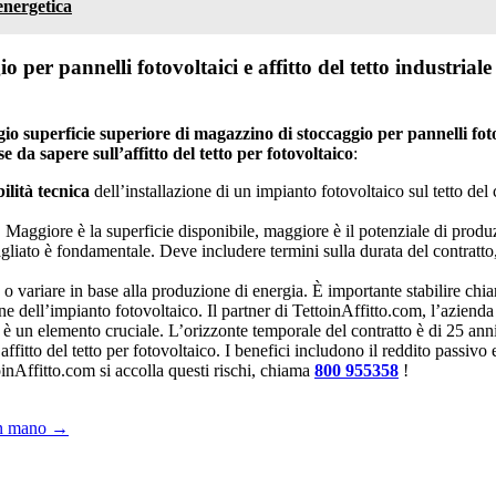
energetica
 per pannelli fotovoltaici e affitto del tetto industriale
gio superficie superiore di magazzino di stoccaggio per pannelli foto
se da sapere sull’affitto del tetto per fotovoltaico
:
bilità tecnica
dell’installazione di un impianto fotovoltaico sul tetto d
 Maggiore è la superficie disponibile, maggiore è il potenziale di produz
ttagliato è fondamentale. Deve includere termini sulla durata del contratto
sa o variare in base alla produzione di energia. È importante stabilire chi
ne dell’impianto fotovoltaico. Il partner di TettoinAffitto.com, l’aziend
tto è un elemento cruciale. L’orizzonte temporale del contratto è di 25 ann
l’affitto del tetto per fotovoltaico. I benefici includono il reddito passiv
oinAffitto.com si accolla questi rischi, chiama
800 955358
!
 in mano
→