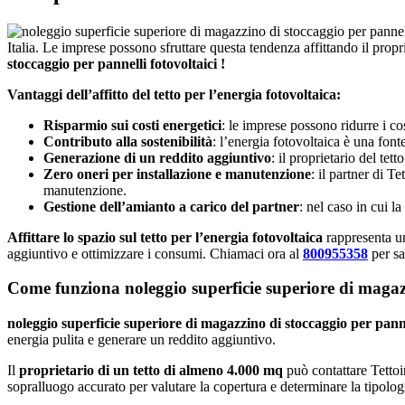
Italia. Le imprese possono sfruttare questa tendenza affittando il prop
stoccaggio per pannelli fotovoltaici !
Vantaggi dell’affitto del tetto per l’energia fotovoltaica:
Risparmio sui costi energetici
: le imprese possono ridurre i cost
Contributo alla sostenibilità
: l’energia fotovoltaica è una font
Generazione di un reddito aggiuntivo
: il proprietario del tet
Zero oneri per installazione e manutenzione
: il partner di T
manutenzione.
Gestione dell’amianto a carico del partner
: nel caso in cui l
Affittare lo spazio sul tetto per l’energia fotovoltaica
rappresenta un
aggiuntivo e ottimizzare i consumi. Chiamaci ora al
800955358
per sa
Come funziona noleggio superficie superiore di magazz
noleggio superficie superiore di magazzino di stoccaggio per panne
energia pulita e generare un reddito aggiuntivo.
Il
proprietario di un tetto di almeno 4.000 mq
può contattare Tettoin
sopralluogo accurato per valutare la copertura e determinare la tipolog