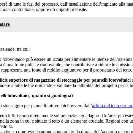
erà di tutte le fasi del processo, dall’installazione dell’impianto alla ma
a durata contrattuale, oppure un importo mensile.
olare
aziende, tra cui:
 fotovoltaico può essere utilizzata per alimentare le utenze dell’azienda,
a è una fonte pulita e rinnovabile, che contribuisce a ridurre le emissioni
 rappresenta una fonte di reddito aggiuntivo per il proprietario del tetto.
icie superiore di magazzino di stoccaggio per pannelli fotovoltaici
dere a tutte le tue domande e valutare la fattibilità del progetto per la t
elli fotovoltaici, quanto si guadagna?
 stoccaggio per pannelli fotovoltaici ovvero dall’
affitto del tetto per u
tetto influiscono direttamente sul potenziale guadagno. Un’area più estes
a nella zona in cui è situato il tetto è un elemento cruciale. Regioni c
reddito.
 locazione, compreso il canone concordato, la durata dell’accordo e le m