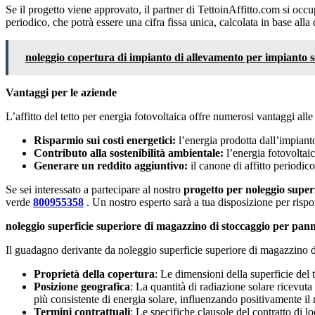
Se il progetto viene approvato, il partner di TettoinAffitto.com si occup
periodico, che potrà essere una cifra fissa unica, calcolata in base all
noleggio copertura di impianto di allevamento per impianto s
Vantaggi per le aziende
L’affitto del tetto per energia fotovoltaica offre numerosi vantaggi alle 
Risparmio sui costi energetici:
l’energia prodotta dall’impianto
Contributo alla sostenibilità ambientale:
l’energia fotovoltaic
Generare un reddito aggiuntivo:
il canone di affitto periodico
Se sei interessato a partecipare al nostro
progetto per noleggio superf
verde
800955358
. Un nostro esperto sarà a tua disposizione per rispon
noleggio superficie superiore di magazzino di stoccaggio per pann
Il guadagno derivante da noleggio superficie superiore di magazzino di
Proprietà della copertura
: Le dimensioni della superficie del 
Posizione geografica
: La quantità di radiazione solare ricevut
più consistente di energia solare, influenzando positivamente il 
Termini contrattuali
: Le specifiche clausole del contratto di