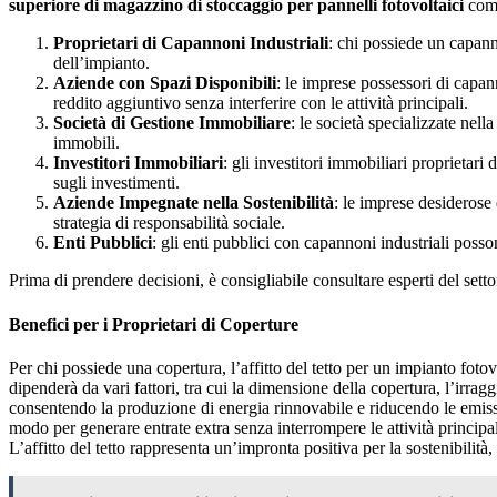
superiore di magazzino di stoccaggio per pannelli fotovoltaici
com
Proprietari di Capannoni Industriali
: chi possiede un capan
dell’impianto.
Aziende con Spazi Disponibili
: le imprese possessori di capan
reddito aggiuntivo senza interferire con le attività principali.
Società di Gestione Immobiliare
: le società specializzate nel
immobili.
Investitori Immobiliari
: gli investitori immobiliari proprietari
sugli investimenti.
Aziende Impegnate nella Sostenibilità
: le imprese desiderose 
strategia di responsabilità sociale.
Enti Pubblici
: gli enti pubblici con capannoni industriali poss
Prima di prendere decisioni, è consigliabile consultare esperti del settor
Benefici per i Proprietari di Coperture
Per chi possiede una copertura, l’affitto del tetto per un impianto fot
dipenderà da vari fattori, tra cui la dimensione della copertura, l’irraggi
consentendo la produzione di energia rinnovabile e riducendo le emissio
modo per generare entrate extra senza interrompere le attività principa
L’affitto del tetto rappresenta un’impronta positiva per la sostenibilità