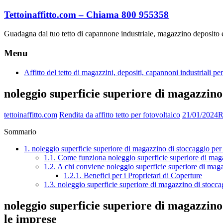
Vai
Tettoinaffitto.com – Chiama 800 955358
al
contenuto
Guadagna dal tuo tetto di capannone industriale, magazzino deposito
Menu
Affitto del tetto di magazzini, depositi, capannoni industriali 
noleggio superficie superiore di magazzino 
tettoinaffitto.com
Rendita da affitto tetto per fotovoltaico
21/01/2024
R
Sommario
1.
noleggio superficie superiore di magazzino di stoccaggio per p
1.1.
Come funziona noleggio superficie superiore di magaz
1.2.
A chi conviene noleggio superficie superiore di magaz
1.2.1.
Benefici per i Proprietari di Coperture
1.3.
noleggio superficie superiore di magazzino di stoccaggi
noleggio superficie superiore di magazzino 
le imprese