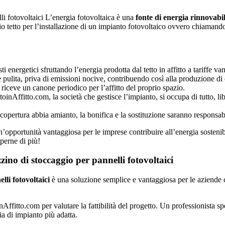
L’energia fotovoltaica è una
fonte di energia rinnovabi
rio tetto per l’installazione di un impianto fotovoltaico ovvero chiaman
i energetici sfruttando l’energia prodotta dal tetto in affitto a tariffe van
e pulita, priva di emissioni nocive, contribuendo così alla produzione di 
to riceve un canone periodico per l’affitto del proprio spazio.
ettoinAffitto.com, la società che gestisce l’impianto, si occupa di tutto, l
a copertura abbia amianto, la bonifica e la sostituzione saranno responsabi
’opportunità vantaggiosa per le imprese contribuire all’energia sostenibil
perne di più!
ino di stoccaggio per pannelli fotovoltaici
lli fotovoltaici
è una soluzione semplice e vantaggiosa per le aziende ch
Affitto.com per valutare la fattibilità del progetto. Un professionista s
ia di impianto più adatta.