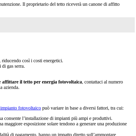
nutenzione. Il proprietario del tetto riceverà un canone di affitto
 riducendo così i costi energetici.
 di gas serra.
e
affittare il tetto per energia fotovoltaica
, contattaci al numero
ua azienda.
n impianto fotovoltaico
può variare in base a diversi fattori, tra cui:
a consente l’installazione di impianti più ampi e produttivi.
on una maggiore esposizione solare tendono a generare una produzione
odalità di pagamento, hanno un impatto diretto sull’ammontare