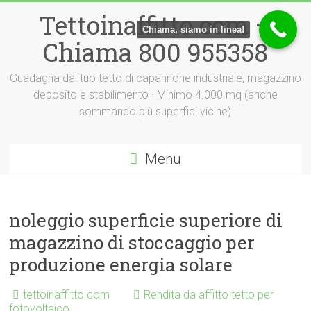
Vai
Tettoinaffitto.com –
al
Chiama, siamo in linea!
contenuto
Chiama 800 955358
Guadagna dal tuo tetto di capannone industriale, magazzino
deposito e stabilimento · Minimo 4.000 mq (anche
sommando più superfici vicine)
Menu
noleggio superficie superiore di
magazzino di stoccaggio per
produzione energia solare
tettoinaffitto.com
Rendita da affitto tetto per
fotovoltaico