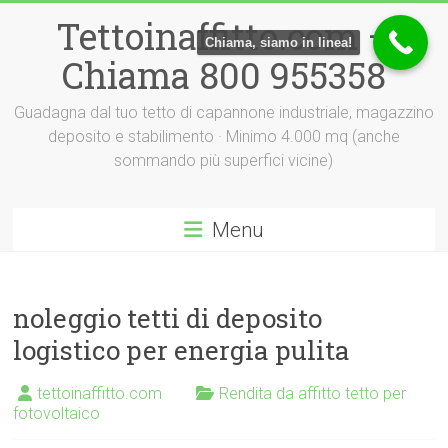
Vai
Tettoinaffitto.com –
al
Chiama, siamo in linea!
contenuto
Chiama 800 955358
Guadagna dal tuo tetto di capannone industriale, magazzino
deposito e stabilimento · Minimo 4.000 mq (anche
sommando più superfici vicine)
Menu
noleggio tetti di deposito
logistico per energia pulita
tettoinaffitto.com
Rendita da affitto tetto per
fotovoltaico