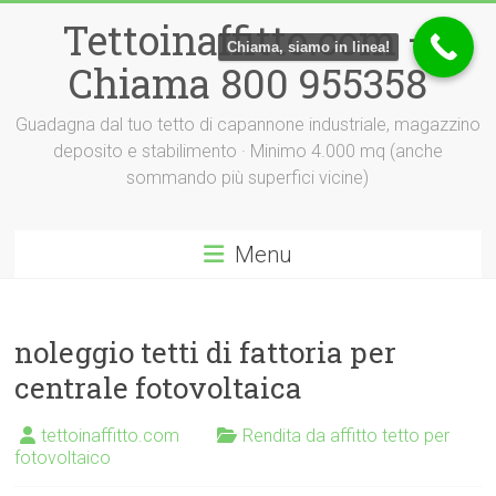
Vai
Tettoinaffitto.com –
al
Chiama, siamo in linea!
contenuto
Chiama 800 955358
Guadagna dal tuo tetto di capannone industriale, magazzino
deposito e stabilimento · Minimo 4.000 mq (anche
sommando più superfici vicine)
Menu
noleggio tetti di fattoria per
centrale fotovoltaica
tettoinaffitto.com
Rendita da affitto tetto per
fotovoltaico