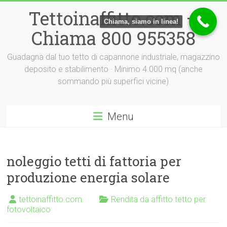
Vai
Tettoinaffitto.com –
al
Chiama, siamo in linea!
contenuto
Chiama 800 955358
Guadagna dal tuo tetto di capannone industriale, magazzino
deposito e stabilimento · Minimo 4.000 mq (anche
sommando più superfici vicine)
Menu
noleggio tetti di fattoria per
produzione energia solare
tettoinaffitto.com
Rendita da affitto tetto per
fotovoltaico