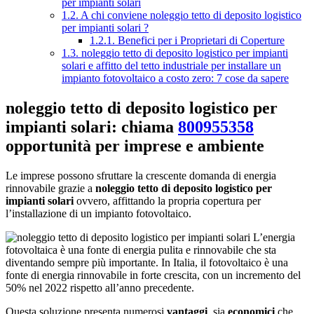
per impianti solari
1.2.
A chi conviene noleggio tetto di deposito logistico
per impianti solari ?
1.2.1.
Benefici per i Proprietari di Coperture
1.3.
noleggio tetto di deposito logistico per impianti
solari e affitto del tetto industriale per installare un
impianto fotovoltaico a costo zero: 7 cose da sapere
noleggio tetto di deposito logistico per
impianti solari: chiama
800955358
opportunità per imprese e ambiente
Le imprese possono sfruttare la crescente domanda di energia
rinnovabile grazie a
noleggio tetto di deposito logistico per
impianti solari
ovvero, affittando la propria copertura per
l’installazione di un impianto fotovoltaico.
L’energia
fotovoltaica è una fonte di energia pulita e rinnovabile che sta
diventando sempre più importante. In Italia, il fotovoltaico è una
fonte di energia rinnovabile in forte crescita, con un incremento del
50% nel 2022 rispetto all’anno precedente.
Questa soluzione presenta numerosi
vantaggi
, sia
economici
che