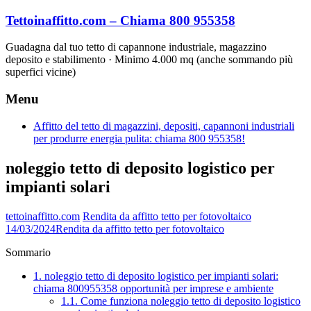
Vai
Tettoinaffitto.com – Chiama 800 955358
al
contenuto
Guadagna dal tuo tetto di capannone industriale, magazzino
deposito e stabilimento · Minimo 4.000 mq (anche sommando più
superfici vicine)
Menu
Affitto del tetto di magazzini, depositi, capannoni industriali
per produrre energia pulita: chiama 800 955358!
noleggio tetto di deposito logistico per
impianti solari
tettoinaffitto.com
Rendita da affitto tetto per fotovoltaico
14/03/2024
Rendita da affitto tetto per fotovoltaico
Sommario
1.
noleggio tetto di deposito logistico per impianti solari:
chiama 800955358 opportunità per imprese e ambiente
1.1.
Come funziona noleggio tetto di deposito logistico