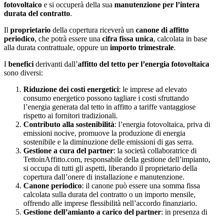
fotovoltaico
e si occuperà della sua
manutenzione per l’intera
durata del contratto
.
Il
proprietario
della copertura riceverà un
canone di affitto
periodico
, che potrà essere una
cifra fissa unica
, calcolata in base
alla durata contrattuale, oppure un
importo trimestrale
.
I
benefici
derivanti dall’
affitto del tetto per l’energia fotovoltaica
sono diversi:
Riduzione dei costi energetici
: le imprese ad elevato
consumo energetico possono tagliare i costi sfruttando
l’energia generata dal tetto in affitto a tariffe vantaggiose
rispetto ai fornitori tradizionali.
Contributo alla sostenibilità
: l’energia fotovoltaica, priva di
emissioni nocive, promuove la produzione di energia
sostenibile e la diminuzione delle emissioni di gas serra.
Gestione a cura del partner
: la società collaboratrice di
TettoinAffitto.com, responsabile della gestione dell’impianto,
si occupa di tutti gli aspetti, liberando il proprietario della
copertura dall’onere di installazione e manutenzione.
Canone periodico
: il canone può essere una somma fissa
calcolata sulla durata del contratto o un importo mensile,
offrendo alle imprese flessibilità nell’accordo finanziario.
Gestione dell’amianto a carico del partner
: in presenza di