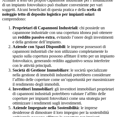
Affittare il tetto del proprio capannone industriale per l’installazione
di un impianto fotovoltaico può risultare conveniente per vari
soggetti. Alcuni beneficiari di questa pratica e della
scelta di
noleggio tetto di deposito logistico per impianti solari
comprendono:
Proprietari di Capannoni Industriali
: chi possiede un
capannone industriale con una copertura idonea può ottenere
un
reddito passivo extra
, evitando l’onere degli investimenti
e della gestione dell’impianto.
Aziende con Spazi Disponibili
: le imprese possessori di
capannoni industriali che non utilizzano completamente lo
spazio sulla copertura possono affittare il tetto per un impianto
fotovoltaico, generando reddito aggiuntivo senza interferire
con le attività principali.
Società di Gestione Immobiliare
: le società specializzate
nella gestione di immobili industriali potrebbero considerare
l’affitto delle coperture come un’opportunità per massimizzare
il rendimento degli immobili.
Investitori Immobiliari
: gli investitori immobiliari proprietari
di capannoni industriali potrebbero valutare l’affitto delle
coperture per impianti fotovoltaici come una strategia per
ottimizzare i rendimenti sugli investimenti.
Aziende Impegnate nella Sostenibilità
: le imprese
desiderose di dimostrare il loro impegno per la sostenibilità