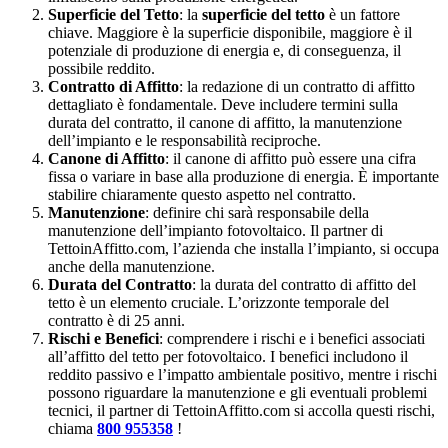
Superficie del Tetto
: la
superficie del tetto
è un fattore
chiave. Maggiore è la superficie disponibile, maggiore è il
potenziale di produzione di energia e, di conseguenza, il
possibile reddito.
Contratto di Affitto
: la redazione di un contratto di affitto
dettagliato è fondamentale. Deve includere termini sulla
durata del contratto, il canone di affitto, la manutenzione
dell’impianto e le responsabilità reciproche.
Canone di Affitto
: il canone di affitto può essere una cifra
fissa o variare in base alla produzione di energia. È importante
stabilire chiaramente questo aspetto nel contratto.
Manutenzione
: definire chi sarà responsabile della
manutenzione dell’impianto fotovoltaico. Il partner di
TettoinAffitto.com, l’azienda che installa l’impianto, si occupa
anche della manutenzione.
Durata del Contratto
: la durata del contratto di affitto del
tetto è un elemento cruciale. L’orizzonte temporale del
contratto è di 25 anni.
Rischi e Benefici
: comprendere i rischi e i benefici associati
all’affitto del tetto per fotovoltaico. I benefici includono il
reddito passivo e l’impatto ambientale positivo, mentre i rischi
possono riguardare la manutenzione e gli eventuali problemi
tecnici, il partner di TettoinAffitto.com si accolla questi rischi,
chiama
800 955358
!