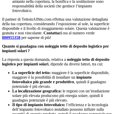
amianto nella copertura, la bonifica e la sostituzione sono
responsabilità della società che gestisce l’impianto
fotovoltaico.
Il partner di TettoinAffitto.com effettua una valutazione dettagliata
della tua copertura, considerando l’esposizione al sole, la superficie
disponibile e il livello di irraggiamento solare. Questa valutazione è
gratuita e non vincolante.
Contattaci
ora al numero verde
800955358
per saperne di più!
Quanto si guadagna con noleggio tetto di deposito logistico per
impianti solari ?
La risposta a questa domanda, relativa a
noleggio tetto di deposito
logistico per impianti solari
, dipende da diversi fattori, tra cui:
La superficie del tetto:
maggiore è la superficie disponibile,
maggiore è la possibilità di installare un
impianto
fotovoltaico più grande e produttivo
, quindi il guadagno
potenziale è più elevato.
La localizzazione geografica:
le regioni con un’irradiazione
solare più elevata producono più energia solare, quindi il
guadagno potenziale è più elevato.
Il tipo di impianto fotovoltaico:
l’efficienza e la tecnologia
dell’impianto fotovoltaico installato possono influire sulla
quantità di energia prodotta, quindi il guadagno potenziale per