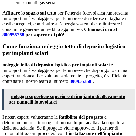
emissioni di gas serra.
Affittare lo spazio sul tetto
per l’energia fotovoltaica rappresenta
un’opportunità vantaggiosa per le imprese desiderose di tagliare i
costi energetici, contribuire all’energia sostenibile, ottimizzare i
consumi e generare un reddito aggiuntivo.
Chiamaci ora al
800955358
per saperne di più!
Come funziona noleggio tetto di deposito logistico
per impianti solari
noleggio tetto di deposito logistico per impianti solari
è
un’opportunità vantaggiosa per le imprese che dispongono di una
copertura idonea. Per valutare seriamente il progetto, è sufficiente
contattare il nostro team al numero
800955358
.
noleggio superficie superiore di impianto di allevamento
per pannelli fotovoltaici
I nostri esperti valuteranno la
fattibilità del progetto
e
determineranno la tipologia di impianto più adatta alla copertura
della tua azienda. Se il progetto viene approvato, il partner di
Tettoinaffitto.com procederà con l’
installazione dell’impianto