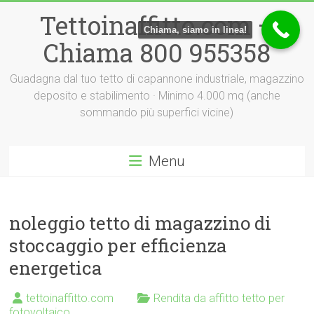
Vai
Tettoinaffitto.com –
al
Chiama, siamo in linea!
contenuto
Chiama 800 955358
Guadagna dal tuo tetto di capannone industriale, magazzino
deposito e stabilimento · Minimo 4.000 mq (anche
sommando più superfici vicine)
Menu
noleggio tetto di magazzino di
stoccaggio per efficienza
energetica
tettoinaffitto.com
Rendita da affitto tetto per
fotovoltaico