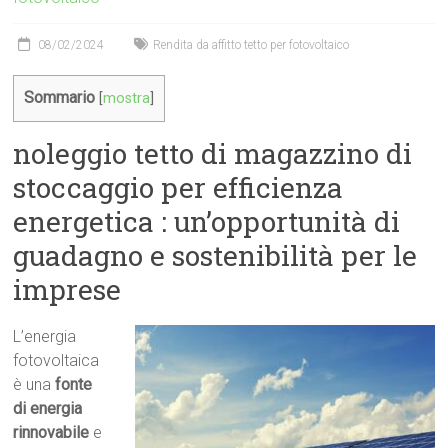
08/02/2024
Rendita da affitto tetto per fotovoltaico
Sommario
[
mostra
]
noleggio tetto di magazzino di
stoccaggio per efficienza
energetica : un’opportunità di
guadagno e sostenibilità per le
imprese
L’energia
fotovoltaica
è una
fonte
di energia
rinnovabile
e