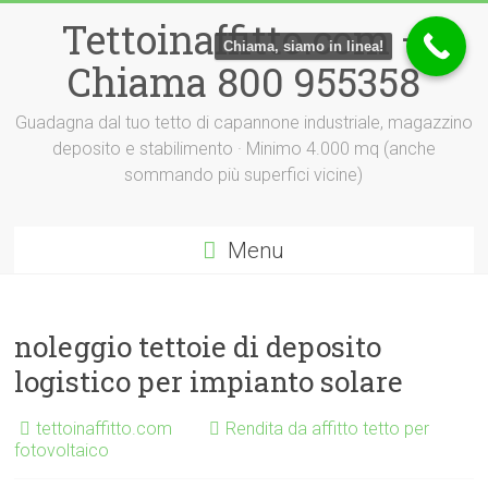
Vai
Tettoinaffitto.com –
al
Chiama, siamo in linea!
contenuto
Chiama 800 955358
Guadagna dal tuo tetto di capannone industriale, magazzino
deposito e stabilimento · Minimo 4.000 mq (anche
sommando più superfici vicine)
Menu
noleggio tettoie di deposito
logistico per impianto solare
tettoinaffitto.com
Rendita da affitto tetto per
fotovoltaico