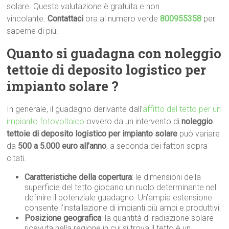
solare. Questa valutazione è gratuita e non
vincolante.
Contattaci
ora al numero verde
800955358
per
saperne di più!
Quanto si
guadagna con
noleggio
tettoie di deposito logistico per
impianto solare ?
In generale, il guadagno derivante dall’
affitto del tetto per un
impianto fotovoltaico
ovvero da un intervento di
noleggio
tettoie di deposito logistico per impianto solare
può variare
da
500 a 5.000 euro all’anno
, a seconda dei fattori sopra
citati.
Caratteristiche della copertura
: le dimensioni della
superficie del tetto giocano un ruolo determinante nel
definire il potenziale guadagno. Un’ampia estensione
consente l’installazione di impianti più ampi e produttivi.
Posizione geografica
: la quantità di radiazione solare
ricevuta nella regione in cui si trova il tetto è un