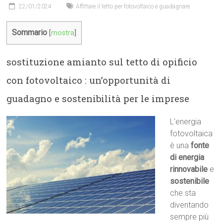
22/01/2024
Affittare il tetto per fotovoltaico e guadagnare
Sommario
[
mostra
]
sostituzione amianto sul tetto di opificio
con fotovoltaico : un’opportunità di
guadagno e sostenibilità per le imprese
L’energia
fotovoltaica
è una
fonte
di energia
rinnovabile
e
sostenibile
che sta
diventando
sempre più