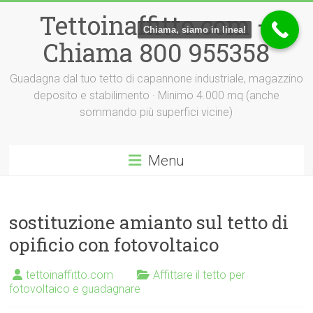
Vai
Tettoinaffitto.com –
al
Chiama, siamo in linea!
contenuto
Chiama 800 955358
Guadagna dal tuo tetto di capannone industriale, magazzino
deposito e stabilimento · Minimo 4.000 mq (anche
sommando più superfici vicine)
Menu
sostituzione amianto sul tetto di
opificio con fotovoltaico
tettoinaffitto.com
Affittare il tetto per
fotovoltaico e guadagnare