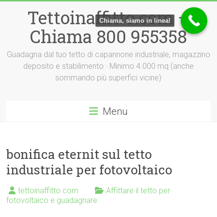
Vai
Tettoinaffitto.com –
al
Chiama, siamo in linea!
contenuto
Chiama 800 955358
Guadagna dal tuo tetto di capannone industriale, magazzino
deposito e stabilimento · Minimo 4.000 mq (anche
sommando più superfici vicine)
Menu
bonifica eternit sul tetto
industriale per fotovoltaico
tettoinaffitto.com
Affittare il tetto per
fotovoltaico e guadagnare