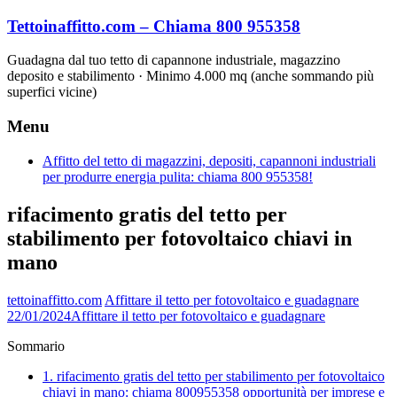
Vai
Tettoinaffitto.com – Chiama 800 955358
al
contenuto
Guadagna dal tuo tetto di capannone industriale, magazzino
deposito e stabilimento · Minimo 4.000 mq (anche sommando più
superfici vicine)
Menu
Affitto del tetto di magazzini, depositi, capannoni industriali
per produrre energia pulita: chiama 800 955358!
rifacimento gratis del tetto per
stabilimento per fotovoltaico chiavi in
mano
tettoinaffitto.com
Affittare il tetto per fotovoltaico e guadagnare
22/01/2024
Affittare il tetto per fotovoltaico e guadagnare
Sommario
1.
rifacimento gratis del tetto per stabilimento per fotovoltaico
chiavi in mano: chiama 800955358 opportunità per imprese e