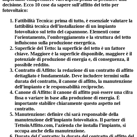
decisione. Ecco
10 cose da sapere sull’affitto del tetto per
fotovoltaico
:
Fattibilità Tecnica
: prima di tutto, è essenziale valutare la
fattibilità tecnica
dell’installazione di un impianto
fotovoltaico sul tetto del capannone. Elementi come
l’orientamento, l’ombreggiamento e la struttura del tetto
influiscono sulla produzione energetica.
Superficie del Tetto
: la
superficie del tetto
è un fattore
chiave. Maggiore è la superficie disponibile, maggiore è il
potenziale di produzione di energia e, di conseguenza, il
possibile reddito.
Contratto di Affitto
: la redazione di un contratto di affitto
dettagliato è fondamentale. Deve includere termini sulla
durata del contratto, il canone di affitto, la manutenzione
dell’impianto e le responsabilità reciproche.
Canone di Affitto
: il canone di affitto può essere una cifra
fissa o variare in base alla produzione di energia. È
importante stabilire chiaramente questo aspetto nel
contratto.
Manutenzione
: definire chi sarà responsabile della
manutenzione dell’impianto fotovoltaico. Il partner di
TettoinAffitto.com, l’azienda che installa l’impianto, si
occupa anche della manutenzione.
Durata del Contratto
: la durata del contratto di affitto del