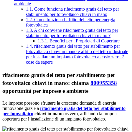
ambiente
1.1.
Come funziona rifacimento gratis del tetto per
stabilimento per fotovoltaico chiavi in mano
1.2.
Come funziona l’affitto del tetto per energia
fotovoltaica
1.3.
A chi conviene rifacimento gratis del tetto per
stabilimento per fotovoltaico chiavi in mano ?
1.3.1.
Benefici per i Proprietari di Coperture
1.4.
rifacimento gratis del tetto per stabilimento per
fotovoltaico chiavi in mano e affitto del tetto industriale
per installare un impianto fotovoltaico a costo zero: 7
cose da sapere
rifacimento gratis del tetto per stabilimento per
fotovoltaico chiavi in mano: chiama
800955358
opportunità per imprese e ambiente
Le imprese possono sfruttare la crescente domanda di energia
rinnovabile grazie a
rifacimento gratis del tetto per stabilimento
per fotovoltaico
chiavi in mano
ovvero, affittando la propria
copertura per l’installazione di un impianto fotovoltaico.