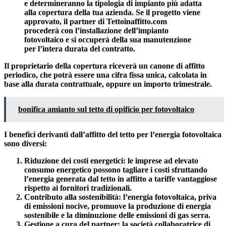
e determineranno la tipologia di impianto più adatta
alla copertura della tua azienda. Se il progetto viene
approvato, il partner di Tettoinaffitto.com
procederà con l’
installazione dell’impianto
fotovoltaico
e si occuperà della sua
manutenzione
per l’intera durata del contratto
.
Il
proprietario
della copertura riceverà un
canone di affitto
periodico
, che potrà essere una
cifra fissa unica
, calcolata in
base alla durata contrattuale, oppure un
importo trimestrale
.
bonifica amianto sul tetto di opificio per fotovoltaico
I
benefici
derivanti dall’
affitto del tetto per l’energia fotovoltaica
sono diversi:
Riduzione dei costi energetici
: le imprese ad elevato
consumo energetico possono tagliare i costi sfruttando
l’energia generata dal tetto in affitto a tariffe vantaggiose
rispetto ai fornitori tradizionali.
Contributo alla sostenibilità
: l’energia fotovoltaica, priva
di emissioni nocive, promuove la produzione di energia
sostenibile e la diminuzione delle emissioni di gas serra.
Gestione a cura del partner
: la società collaboratrice di