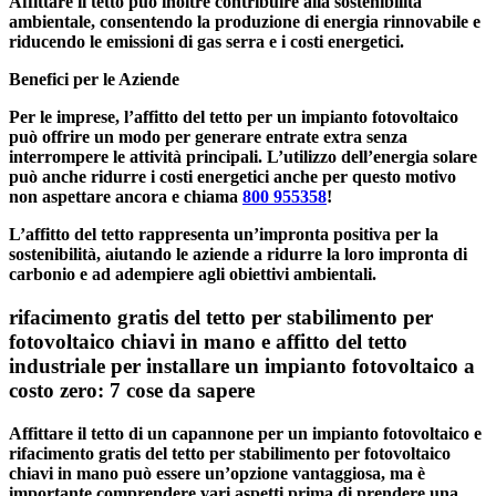
Affittare il tetto può inoltre contribuire alla sostenibilità
ambientale, consentendo la produzione di energia rinnovabile e
riducendo le emissioni di gas serra e i costi energetici.
Benefici per le Aziende
Per le imprese, l’affitto del tetto per un impianto fotovoltaico
può offrire un modo per generare entrate extra senza
interrompere le attività principali. L’utilizzo dell’energia solare
può anche ridurre i costi energetici anche per questo motivo
non aspettare ancora e chiama
800 955358
!
L’affitto del tetto rappresenta un’impronta positiva per la
sostenibilità, aiutando le aziende a ridurre la loro impronta di
carbonio e ad adempiere agli obiettivi ambientali.
rifacimento gratis del tetto per stabilimento per
fotovoltaico chiavi in mano e affitto del tetto
industriale per installare un impianto fotovoltaico a
costo zero: 7 cose da sapere
Affittare il tetto di un capannone per un impianto fotovoltaico e
rifacimento gratis del tetto per stabilimento per fotovoltaico
chiavi in mano
può essere un’opzione vantaggiosa, ma è
importante comprendere vari aspetti prima di prendere una