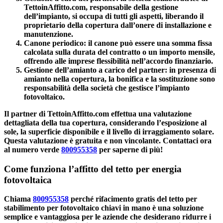
TettoinAffitto.com, responsabile della gestione
dell’impianto, si occupa di tutti gli aspetti, liberando il
proprietario della copertura dall’onere di installazione e
manutenzione.
Canone periodico
: il canone può essere una somma fissa
calcolata sulla durata del contratto o un importo mensile,
offrendo alle imprese flessibilità nell’accordo finanziario.
Gestione dell’amianto a carico del partner
: in presenza di
amianto nella copertura, la bonifica e la sostituzione sono
responsabilità della società che gestisce l’impianto
fotovoltaico.
Il partner di TettoinAffitto.com effettua una valutazione
dettagliata della tua copertura, considerando l’esposizione al
sole, la superficie disponibile e il livello di irraggiamento solare.
Questa valutazione è gratuita e non vincolante.
Contattaci
ora
al numero verde
800955358
per saperne di più!
Come funziona l’affitto del tetto per energia
fotovoltaica
Chiama
800955358
perché
rifacimento gratis del tetto per
stabilimento per fotovoltaico chiavi in mano
è una
soluzione
semplice e vantaggiosa
per le aziende che desiderano ridurre i