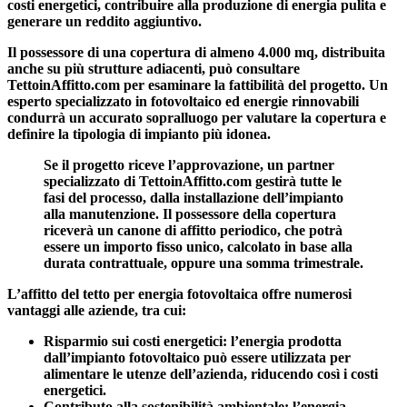
costi energetici, contribuire alla produzione di energia pulita e
generare un reddito aggiuntivo.
Il possessore di una
copertura di almeno 4.000 mq, distribuita
anche su più strutture adiacenti,
può consultare
TettoinAffitto.com per esaminare la fattibilità del progetto. Un
esperto specializzato in fotovoltaico ed energie rinnovabili
condurrà un accurato sopralluogo per valutare la copertura e
definire la tipologia di impianto più idonea.
Se il progetto riceve l’approvazione, un partner
specializzato di TettoinAffitto.com gestirà tutte le
fasi del processo, dalla installazione dell’impianto
alla manutenzione. Il possessore della copertura
riceverà un canone di affitto periodico, che potrà
essere un importo fisso unico, calcolato in base alla
durata contrattuale, oppure una somma trimestrale.
L’affitto del tetto per energia fotovoltaica offre numerosi
vantaggi alle aziende, tra cui:
Risparmio sui costi energetici:
l’energia prodotta
dall’impianto fotovoltaico può essere utilizzata per
alimentare le utenze dell’azienda, riducendo così i costi
energetici.
Contributo alla sostenibilità ambientale:
l’energia