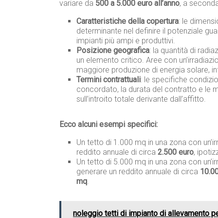
variare da
500 a 5.000 euro all’anno
, a seconda 
Caratteristiche della copertura
: le dimensi
determinante nel definire il potenziale gu
impianti più ampi e produttivi.
Posizione geografica
: la quantità di radia
un elemento critico. Aree con un’irradiaz
maggiore produzione di energia solare, i
Termini contrattuali
: le specifiche condizio
concordato, la durata del contratto e le 
sull’introito totale derivante dall’affitto.
Ecco alcuni esempi specifici:
Un tetto di 1.000 mq in una zona con un’ir
reddito annuale di circa
2.500 euro
, ipoti
Un tetto di 5.000 mq in una zona con un’i
generare un reddito annuale di circa
10.0
mq
.
noleggio tetti di impianto di allevamento pe