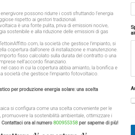
energivore possono ridurre i costi sfruttando l’energia
ggiose rispetto ai gestori tradizionali.
voltaica è una fonte pulita, priva di emissioni nocive,
Sp
ia sostenibile e alla riduzione delle emissioni di gas
ai
 TettoinAffitto.com, la società che gestisce l’impianto, si
della copertura dall’onere di installazione e manutenzione.
mporto fisso calcolato sulla durata del contratto o una
imprese nell’accordo finanziario.
nel caso in cui la copertura abbia amianto, la bonifica e
la società che gestisce l’impianto fotovoltaico.
A
istico per produzione energia solare: una scelta
voltaica si configura come una scelta conveniente per le
, promuovere la sostenibilità ambientale, ottimizzare i
.
Contattaci ora al numero
800955358
per saperne di più!