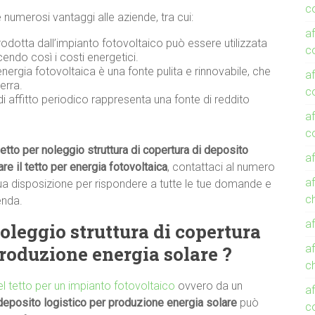
co
e numerosi vantaggi alle aziende, tra cui:
af
rodotta dall’impianto fotovoltaico può essere utilizzata
co
cendo così i costi energetici.
energia fotovoltaica è una fonte pulita e rinnovabile, che
af
erra.
c
di affitto periodico rappresenta una fonte di reddito
af
co
etto per noleggio struttura di copertura di deposito
af
tare il tetto per energia fotovoltaica
, contattaci al numero
af
ua disposizione per rispondere a tutte le tue domande e
c
ienda.
af
oleggio struttura di copertura
produzione energia solare ?
af
c
del tetto per un impianto fotovoltaico
ovvero da un
af
 deposito logistico per produzione energia solare
può
c