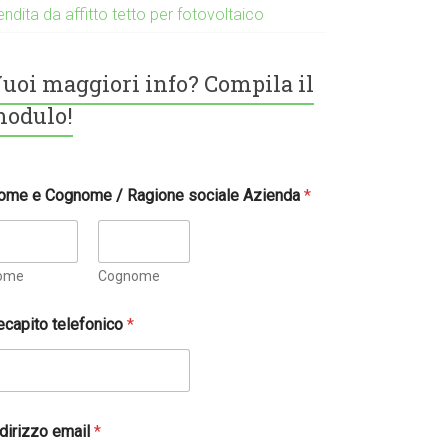
ndita da affitto tetto per fotovoltaico
uoi maggiori info? Compila il
odulo!
ome e Cognome / Ragione sociale Azienda
*
ome
Cognome
ecapito telefonico
*
ndirizzo email
*