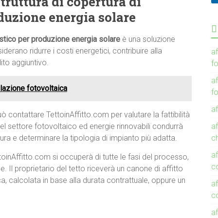
ruttura di copertura di
oduzione energia solare
istico per produzione energia solare
è una soluzione
erano ridurre i costi energetici, contribuire alla
af
ito aggiuntivo.
f
af
lazione fotovoltaica
f
af
ò contattare TettoinAffitto.com per valutare la fattibilità
el settore fotovoltaico ed energie rinnovabili condurrà
af
ra e determinare la tipologia di impianto più adatta.
c
af
ttoinAffitto.com si occuperà di tutte le fasi del processo,
c
e. Il proprietario del tetto riceverà un canone di affitto
ca, calcolata in base alla durata contrattuale, oppure un
af
c
af