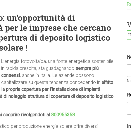
Re
o: un’opportunità di
V
à per le imprese che cercano
m
pertura di deposito logistico
olare !
N
L’energia fotovoltaica, una fonte energetica sostenibile
in rapida crescita, sta guadagnando
sempre più
consensi
, anche in Italia. Le aziende possono
N
capitalizzare su questa tendenza concedendo in
affitto
la propria copertura per l’installazione di impianti
R
tà di noleggio struttura di copertura di deposito logistico
ai scoprire rivolgendoti al
800955358
I
istico per produzione energia solare offre diversi