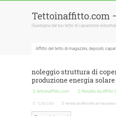
Vai
al
Tettoinaffitto.com
contenuto
Guadagna dal tuo tetto di capannone industria
Affitto del tetto di magazzini, depositi, capa
noleggio struttura di coper
produzione energia solare
tettoinaffitto.com
Rendita da affitto 
12/02/2024
Rendita da affitto tetto per fotovoltaico