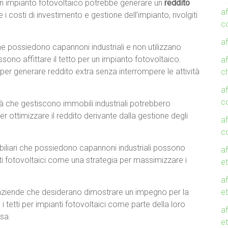
r un impianto fotovoltaico potrebbe generare un
reddito
a
 costi di investimento e gestione dell’impianto, rivolgiti
co
af
e possiedono capannoni industriali e non utilizzano
sono affittare il tetto per un impianto fotovoltaico.
af
er generare reddito extra senza interrompere le attività
c
af
c
à che gestiscono immobili industriali potrebbero
er ottimizzare il reddito derivante dalla gestione degli
af
c
obiliari che possiedono capannoni industriali possono
af
ianti fotovoltaici come una strategia per massimizzare i
et
af
aziende che desiderano dimostrare un impegno per la
et
i tetti per impianti fotovoltaici come parte della loro
af
esa.
e