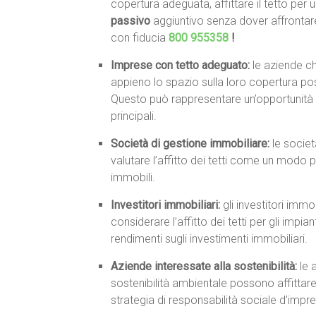
copertura adeguata, affittare il tetto pe
passivo
aggiuntivo senza dover affrontare i
con fiducia
800 955358
!
Imprese con tetto adeguato:
le aziende ch
appieno lo spazio sulla loro copertura pos
Questo può rappresentare un’opportunità p
principali.
Società di gestione immobiliare:
le societ
valutare l’affitto dei tetti come un modo p
immobili.
Investitori immobiliari:
gli investitori imm
considerare l’affitto dei tetti per gli imp
rendimenti sugli investimenti immobiliari.
Aziende interessate alla sostenibilità:
le 
sostenibilità ambientale possono affittare 
strategia di responsabilità sociale d’impr