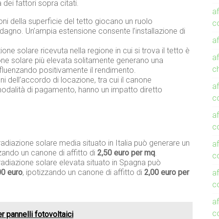
dei fattori sopra citati.
af
oni della superficie del tetto giocano un ruolo
c
adagno. Un’ampia estensione consente l’installazione di
af
zione solare ricevuta nella regione in cui si trova il tetto è
af
ione solare più elevata solitamente generano una
c
nfluenzando positivamente il rendimento.
ni dell’accordo di locazione, tra cui il canone
af
modalità di pagamento, hanno un impatto diretto
c
af
c
radiazione solare media situato in Italia può generare un
af
zzando un canone di affitto di
2,50 euro per mq
.
co
rradiazione solare elevata situato in Spagna può
00 euro
, ipotizzando un canone di affitto di
2,00 euro per
af
co
af
c
r pannelli fotovoltaici