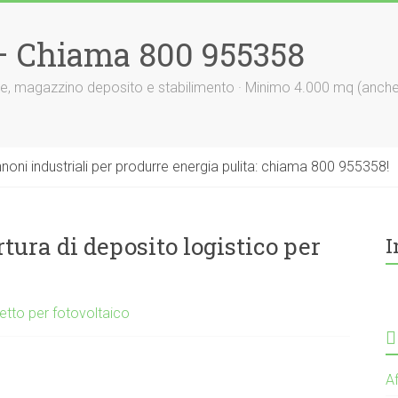
 – Chiama 800 955358
le, magazzino deposito e stabilimento · Minimo 4.000 mq (anch
nnoni industriali per produrre energia pulita: chiama 800 955358!
tura di deposito logistico per
I
tetto per fotovoltaico
Af