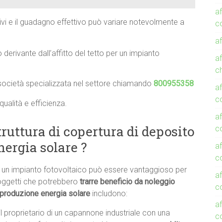
af
vi e il guadagno effettivo può variare notevolmente a
co
a
derivante dall’affitto del tetto per un impianto
a
c
 società specializzata nel settore chiamando
800955358
a
c
qualità e efficienza.
a
ruttura di copertura di deposito
c
nergia solare ?
a
co
per un impianto fotovoltaico può essere vantaggioso per
a
soggetti che potrebbero
trarre beneficio da noleggio
co
r produzione energia solare
includono:
a
il proprietario di un capannone industriale con una
c