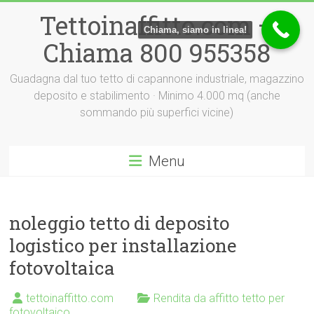
Vai
Tettoinaffitto.com –
al
Chiama, siamo in linea!
contenuto
Chiama 800 955358
Guadagna dal tuo tetto di capannone industriale, magazzino
deposito e stabilimento · Minimo 4.000 mq (anche
sommando più superfici vicine)
Menu
noleggio tetto di deposito
logistico per installazione
fotovoltaica
tettoinaffitto.com
Rendita da affitto tetto per
fotovoltaico